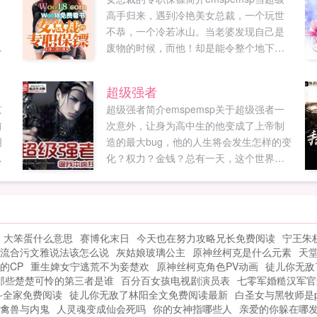
，
高手归来，遇到冷艳美女总裁，一个玩世
不恭，一个冷若冰山。当老婆发现自己是
！
废物的时候，而他！却是能令整个地下都
点
颤抖的人物！...
国
超级强者
京
超级强者简介emspemsp关于超级强者一
前
次意外，让身为高中生的他变成了上帝制
明
造的最大bug，他的人生将会发生怎样的变
一
化？权力？金钱？总有一天，这个世界会
第
因我而颤栗！！裴东来...
.
大笨蛋什么意思
赛博化末日
今天也在努力攻略兄长免费阅读
宁王朱
流合污文雅说法该怎么说
灰姑娘玻璃公主
原神丝柯克是什么元素
天
的CP
重生婢女宁逃荒不为妾楚欢
原神丝柯克角色PV动画
徒儿你无敌
那些楚楚可怜的第三者是谁
百分百女孩电视剧演员表
七零军婚糙汉军官
斗全家免费阅读
徒儿你无敌了林阳全文免费阅读最新
白圣女与黑牧师是
禽兽与内鬼
人灵魂变成仙会死吗
你的女神指哪些人
亲爱的你躲在哪