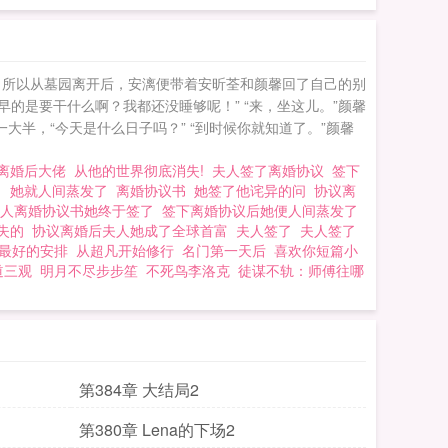
，所以从墓园离开后，安漓便带着安昕荃和颜馨回了自己的别
的是要干什么啊？我都还没睡够呢！” “来，坐这儿。”颜馨
大半，“今天是什么日子吗？” “到时候你就知道了。”颜馨
离婚后大佬
从他的世界彻底消失!
夫人签了离婚协议
签下
了
她就人间蒸发了
离婚协议书
她签了他诧异的问
协议离
夫人离婚协议书她终于签了
签下离婚协议后她便人间蒸发了
消失的
协议离婚后夫人她成了全球首富
夫人签了
夫人签了
最好的安排
从超凡开始修行
名门第一天后
喜欢你短篇小
道三观
明月不尽步步笙
不死鸟李洛克
徒谋不轨：师傅往哪
第384章 大结局2
第380章 Lena的下场2