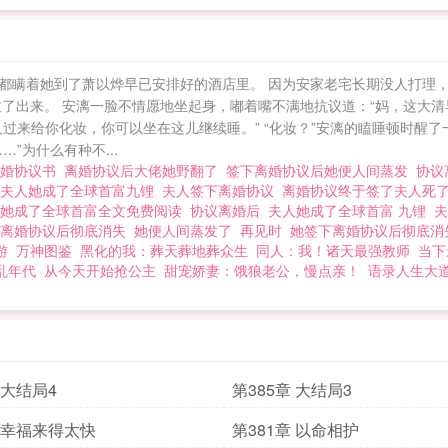
都瞒着她到了萧以烨早已安排好的酒店里。 因为安家老宅长期没人打理
了出来。 安漓一脸不情愿地坐起身，嘟着嘴不满地抗议道：“妈，这大清早
来给你化妆，你可以坐在这儿继续睡。” “化妆？”安漓的瞌睡顿时醒了一
”为什么有种不...
离婚协议书
离婚协议后大佬她野翻了
签下离婚协议后她便人间蒸发
协议
后夫人她成了全球首富九锂
夫人签下离婚协议
离婚协议终于签了夫人死
人她成了全球首富全文免费阅读
协议离婚后
夫人她成了全球首富 九锂
下离婚协议后彻底消失
她便人间蒸发了
再见时
她签下离婚协议后彻底
游
万神图鉴
黑化的我：葬天葬地葬众生
同人：我！诸天最强教师
当下
乱年代
从今天开始抢公主
甜宠娇妻：饿狼老公，慢点亲！
语录人生大
 大结局4
第385章 大结局3
章 幸福来得太快
第381章 以命相护