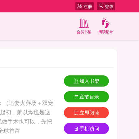
注册
登录
会员书架
阅读记录
加入书架
章节目录
：（追妻火葬场＋双宠
起初，萧以烨也是这
立即阅读
说做手术也可以，先把
手机访问
，夫人她成了全球首富