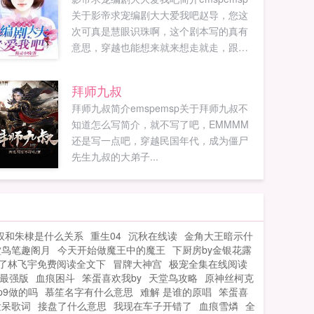
关于影帝求宠编剧大大爱我吧赵导，您这
次可真是慧眼识珠啊，这个剧本写的真有
意思，穿越也能想来就来想走就走，跟坐
时光机一样，这个女主可真厉害！编剧的
脑洞也真够大的！那是，这个剧本可是真
拜师九叔
人真事...
拜师九叔简介emspemsp关于拜师九叔不
知道怎么写简介，就不写了吧，EMMMM
还是写一点吧，穿越民国年代，成为僵尸
先生九叔的大弟子...
权和朱棣是什么关系
重生04
沉秋在线读
金角大王暗示什
堂鸟笔趣阁月
今天开始做魔王中的魔王
下厨房by金银花露
了林飞宇免费阅读全文下
冒牌大神宫
极宠全集在线阅读
最强版
血痕困斗
笨蛋喜欢我by
天堂鸟攻略
原神丝柯克
p9做的吗
慕笙名字有什么意思
难解 是谁的原唱
笨蛋喜
发呆歌词
接盘了什么意思
我现在车子开错了
血痕雪燐
全