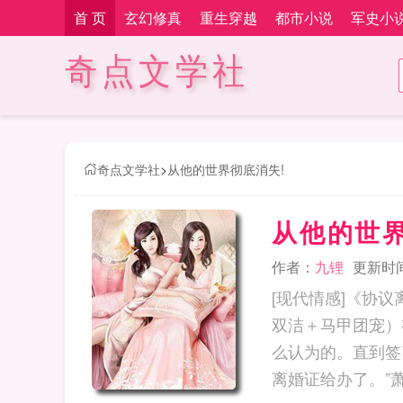
首 页
玄幻修真
重生穿越
都市小说
军史小
奇点文学社
奇点文学社
>
从他的世界彻底消失!
从他的世界
作者：
九锂
更新时间：
[现代情感]《协
双洁＋马甲团宠）
么认为的。直到签