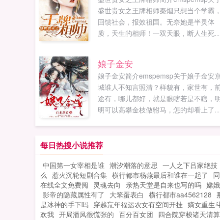
盛世贵女之王牌相师秦烟只想当个学霸
回馈社会，报效祖国。无奈她是半灵体
质，天生的相师！一双天眼，断人生死
金玉罗盘，算尽天下事！炼制法器，指
富贵，这都是小意思！什么商界大亨，
娘子金安
际财团，都...
娘子金安简介emspemsp关于娘子金安
城谁人不知言照清？样貌有，家世有，
途有，哪儿都好，就是眼瞎若是不瞎，
明可以高攀金枝做驸马，怎的却看上了
个小丫头？那小丫头还是废太子党余孽
一次见面，她法场劫囚，从他手上抢走..
每日热搜小说推荐
中国第一女宰相是谁
潮汐潮落的意思
一人之下吕家绝技
么
惹火沉轮短剧合集
横行都市杨燕最后和谁在一起了
同
在线全文免费阅
灵魂去向
亲热天堂是自来也写的吗
嫦娥
影帝的隐藏属性有了
大笨蛋表白
横行都市aa4562128
是冰神的手下吗
穿越巟年福运农女有空间开挂
嫡女重生
欢我
开局潘凤很慌张的
百分百女团
四合院穿梭诸天清算