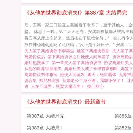
《从他的世界彻底消失!》第387章 大结局完
后，安漓一家三口径直去墓园看了老爷子，至于其他人，全
墅。 休息了一晚，第二天天还亮，安漓就被颜馨从被窝里拉
将安漓从床上拖起来，然后按在了梳妆台前，“一会儿有专人过
故作神秘地朝她眨了眨眼睛，“反正是个好日子。” 安漓：“……
夫人签了离婚协议书季墨尘
她签下离婚协议后
夫人签了
离婚协议后
签下离婚协议之后她便人间蒸发了
协议离婚
婚后热搜暴了
第一章夫人签了离婚协议书
协议离婚后夫
从他的世界彻底消失
离婚后夫人成了全球首富柳叶
她签
离婚协议书年雅沅
她便人间蒸发
遮天：绝世霸体
无界神
说合集
师兄独宠妻
新婚老公半身不遂，我却怀孕了！
迷
逃
人在尸魂界：黑翼大魔回生！
抠门甜心
《从他的世界彻底消失!》最新章节
第387章 大结局完
第386章
第383章 大结局1
第382