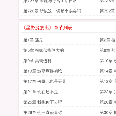
第727章 噩耗与行宫生活日常
第726
第723章 所以这一切是个误会吗
第722
《星野源复出》章节列表
第1章 遇见
第2章 
第5章 掏家伙掏俩大的
第6章 
第9章 高调进村
第10章
第13章 造孽啊黎初晗
第14章 
第17章 殊哥儿也是哥儿
第18章
第21章 现在还不是
第22章
第25章 我抱你下去吧
第26章
第29章 会一直赖着你
第30章