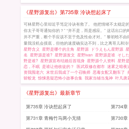
《星野源复出》第735章 泠诀想起床了
可林星野心里却近乎笃定泠诀有救了。 他把情绪不太稳定的
你太子哥哥通知你的？” “并不是，而是感应。” 这话出
并不严重，断个手应该不至于危及性命才对。” 黎初晗不由
量我没机会摸底，但他的速度确实达不到，比之离哥儿和泠狐都
星野含义
星野是哪个的主角
星野源
ドラえもん星野源
名
星野源是谁?
星野源发文
星野ivan
星野源是谁
そし
野是谁?
星野源宣布结婚后首现身
星野源个人资料
星野
恋，不眠
是谁让他收徒的？
医武双修在都市
迷雾之暗夜
资我囤老六
末世后我成了一个召唤师
恶毒女配又翻车了
斩蛟龙
惊悚悬疑恐怖小故事合集
我家当铺当鬼神
叶凡唐
《星野源复出》最新章节
第735章 泠诀想起床了
第734
第731章 青梅竹马两小无猜
第730