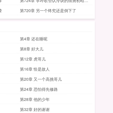
潭
第724章 李吟歌否认泠诀的猜测初晗瞎
扯嘎腰子大论
袭
第720章 另一个终究还是倒下了
第4章 还在睡呢
第8章 好大儿
第12章 虎哥儿
第16章 恰是故人
第20章 又一个高挑哥儿
第24章 恐怕得先修路
第28章 他的少年
第32章 好的谢谢