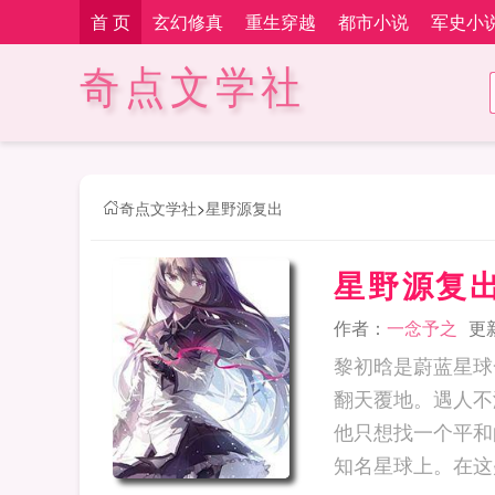
首 页
玄幻修真
重生穿越
都市小说
军史小
奇点文学社
奇点文学社
>
星野源复出
星野源复
作者：
一念予之
更新
黎初晗是蔚蓝星球
翻天覆地。遇人不
他只想找一个平和