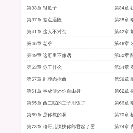
第33章 银瓜子
第34章
第37章 差点遇险
第38章
第41章 这人不对劲
第42章
第45章 老爷
第46章
第49章 这府里不像话
第50章 
第53章 你干什么
第54章 
第57章 乱葬岗抢命
第58章 
第61章 事成便还你自由身
第62章 
第65章 西二院的主子用饭了
第66章
第69章 是你教的啊
第70章
第73章 晗哥儿快扶你郎君起了罢
第74章