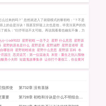
么过来的吗？” 忽然就进入了就寝模式的黎初晗：“？不是
最对得上的会是泠诀！我甚至怀疑上次也是他，毕竟泠莫声的伤
却摇了摇头：“衍抒哥说不太可能。再说我看着也确实不像，力
かりodrf022
星野初晗 一念予之
星野 什么意思
星野原
科
星野的原名是什么
星野是谁
星野涵野
星野是谁呀
星
出自哪首诗
星野初晗谁攻
星野什么意思
星野源 百科
冬
个庄园主
恶灵诅咒：第一位温迪戈
末世：重生之别人囤物
的貌美小夫郎
短篇鬼故事集录
让你打个暑假工，你去黄河
卫指挥使
第732章 没有喜脉
更重要
第728章 初晗和泠诀是什么不明组合关
于魅的信息