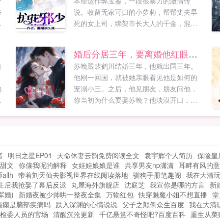
个
本命运作弊宝鉴，一段很暴力的激情传
修
说。收留无家可归的小萝莉，帮帮丈夫早
机
死的女上司，绑架市长大人的千金，混混
黑道腥风血雨，顺便品一品贵族夫人。护
士教师学姐萝莉杀手女警熟...
婚后分居三年，要离婚他红眼低哄
自
苏晚跟裴鹤川结婚三年，他就出国三年。
他刚一回国，就被她亲眼看见他是如何的
她
宠溺小三。之后，他见朋友，朋友问他，
，
你当初为什么要娶苏晚？他淡漠开口，家
里安排。她以为他不爱她孰料，裴母提
议，鹤川，你也老大不小了，是时候该生
个孩子了。裴鹤川竟毫不犹豫应，是。苏
晚讶然后本以为他纯属敷衍，不想他却上
者
明日之星EP01
天命休妻云韵免费阅读全文
袁宇辉个人简历
保险皇
了...
甜文
你儴我呢的解释
女娃娃娘娘是谁
共享男友np潇潇
耳畔有风的意
llh
带着刘天仙去影视世界在线阅读落地
驯狗手册笔趣阁
我在大清
生后我抢娶了幕后反派
丸屋海外旗舰店
沈庭芝
我宣你是哪的方言
新
军婚)
新婚夜被少帅哄一整夜全集
万物红包
快穿魅魔小姐不想直播
堂
癫痫是脑部疾病吗
跌入深渊的心情说说
父子之颠倒众生百度
我在大清
检委人员的官场
清醒沉沦更新
千亿悬赏不奇怪吧?百度百科
重生从菜