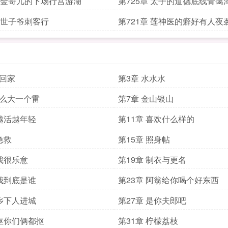
章 金哥儿的下场行宫游湖
第725章 太子的道德底线青霭
章 世子爷刺客行
第721章 莲神医的癖好有人夜
捡回家
第3章 水水水
那么大一个雷
第7章 金山银山
 越活越年轻
第11章 喜欢什么样的
急救
第15章 照身帖
 我很乐意
第19章 制衣与更名
 我到底是谁
第23章 阿翁给你喝个好东西
 乡下人进城
第27章 是你夫郎吧
 抠你们俩都抠
第31章 柠檬荔枝