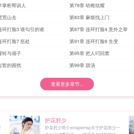
 李掌柜帮训人
第79章 幼稚炫耀
 爬荒山去
第83章 麻烦找上门
 连环打脸3 谁勾引的谁
第87章 连环打脸4 意外之举
连环打脸7 惩处
第91章 连环打脸8 生变
 哑铃与扇子
第95章 把人叼回窝
 短暂的困扰
第99章 甜汤
查看更多章节...
护花邪少
萨
护花邪少简介emspemsp关于护花邪少一