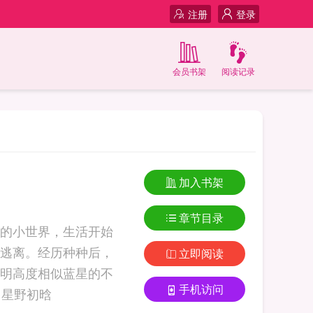
注册
登录
会员书架
阅读记录
加入书架
章节目录
的小世界，生活开始
逃离。经历种种后，
立即阅读
明高度相似蓝星的不
手机访问
知名星球上。在这疑似经历封建时期的大进朝，初来乍到就被一个少年利... 星野初晗