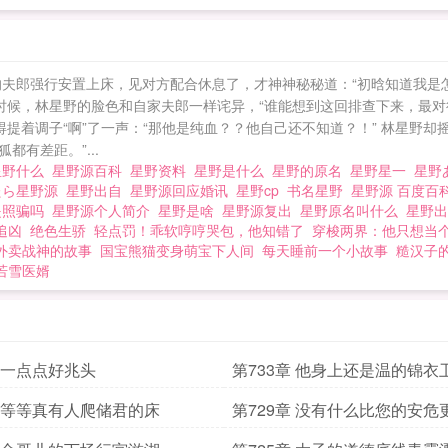
夫郎强行安置上床，见对方配合休息了，才神神秘秘道：“初晗知道我是怎
口的时候，林星野的脸色和自家夫郎一样诧异，“谁能想到这回排查下来，
得提着调子“啊”了一声：“那他是纯血？？他自己还不知道？！” 林星野
有差距。”...
星野什么
星野源百科
星野资料
星野是什么
星野的原名
星野星一
星野あ
たら星野源
星野出自
星野源回应婚讯
星野cp
书名星野
星野源 百度百
是照骗吗
星野源个人简介
星野是啥
星野源复出
星野原名叫什么
星野
追凶
绝色生骄
轻点罚！乖软哼哼哭包，他知错了
穿梭两界：他只想当
外卖战神的故事
国宝熊猫变身萌宝下人间
每天睡前一个小故事
糙汉子
若雪医婿
章 一点点好兆头
第733章 他身上还是温的锦衣
章 等等真有人爬储君的床
第729章 没有什么比您的安危