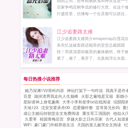
阴阳之间，还有精魅妖鬼和神灵这是一
百家争鸣百舸争流的修行大世。在这个
行盛世里，仿佛每一个生灵都可以抓住
缘，一窥长生逍遥之玄妙。但孟...
江少追妻路太难
江少追妻路太难简介emspemsp白莲花
杀失忆这破套路还能弄的堂堂总裁团团
转！而莫清霜却被弄的遍体鳞伤，终于
累了，倦了，离开了。当真相浮出水面
江皓轩终于悔悟，却已经太晚了。二年
后，莫清霜席卷重来，可她已经不是她
了。只是，她...
每日热搜小说推荐
她乃深渊1V2骨科内容
神仙打架下一句咋说
我真不是作
百度
踹掉渣男我走向人生巅峰
火影之遍地是宝箱
新婚小
星际请神上身笔趣阁
大李小李和老李txt在线阅读
综阴阳师a
天地123
沈安安霍承舟tXt
恋爱脑咋整
堂哥算兄长吗
重
成公主她玩转朝堂全文免费阅读
重生军工强国的
他似火(
久爱革
校园青梅后宫
穿越火影之日向宗家
古代人知道
WiFi
豪门豪门作精养崽生活
天国的宠儿被哭全文阅读
纪