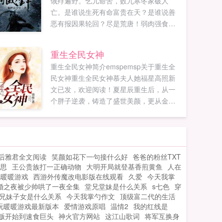
饿殍遍野。乞儿命苦，数九寒冬家破人
亡。是谁说生死有命富贵在天？是谁说善
恶有报因果轮回？尽是荒唐！弱肉强食，
何来道义！物竞天择，何来公平！倒不如
杀他个天昏地暗！倒不如杀他个天下太
重生全民女神
平！更多小说请收藏xyuzhaiwu8com...
重生全民女神简介emspemsp关于重生全
民女神重生全民女神慕夫人她福星高照新
文已发，欢迎阅读！夏星辰重生后，从一
个胖子逆袭，铸造了盛世美颜，更从金牌
经纪人转行去做了明星，本以为她会成就
娱乐圈励志传奇，可遇见了那个男...
后雅君全文阅读
笑颜如花下一句接什么好
爸爸的粉丝TXT
思
王公贵族打一正确动物
大明开局就登基香煎黄鱼
人在
玩暖暖游戏
西游外传魔改电影版在线观看
久爱
今天我掌
婚之夜被少帅哄了一夜全集
堂兄堂妹是什么关系
s七色
穿
兄妹子女是什么关系
今天我掌勺作文
顶级富二代的生活
玩暖暖游戏最新版本
爱情游戏原唱
温情2
我的红线是
贩开始到速食巨头
神火官方网站
这江山歌词
将军互换身