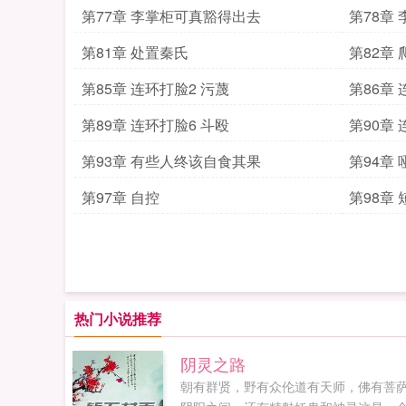
第77章 李掌柜可真豁得出去
第78章
第81章 处置秦氏
第82章
第85章 连环打脸2 污蔑
第86章
第89章 连环打脸6 斗殴
第90章 
第93章 有些人终该自食其果
第94章
第97章 自控
第98章
热门小说推荐
阴灵之路
朝有群贤，野有众伦道有天师，佛有菩