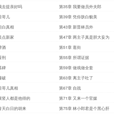
 我去提亲好吗
第35章 我要做员外夫郎
 暗哥儿
第39章 凭你肤白貌美
 坦白真相
第43章 新晋林员外
 装点新家
第47章 两主子真是胆大妄为
醉酒
第51章 逛街
看刑
第55章 所谓证据
墓碑
第59章 做戏做全套
撞破
第63章 离主子吐了
 暗哥儿真相
第67章 自戕
 横竖人都是他得的
第71章 又来一个官媒
 青天白日的胡来
第75章 林小郎君是个黑心肝