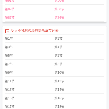
第91节
第90节
样
明人不说暗恋番外百度
明人不说暗恋by
明人不说暗恋bysuperpanda
明人不
说暗恋攻受是谁
明人不说暗恋有车吗
明人不说暗恋by superpanda
明人不说暗
第89节
第88节
恋意思
明人不说暗恋爱
明人不说暗恋百度
明人不说暗恋讲的是什么
明人不说
暗恋人物
明人不说暗恋讲的什么
明人不说暗恋讲什么
明人不说暗恋第几章表
第87节
第86节
白
明人不说暗恋李怀沙
明人不说暗恋全文李怀沙
明人不说暗恋TXT
明人不说
暗恋TXT百度
明人不说暗恋晋江
明人不说暗恋副cp
明人不说暗恋褚旬TXT
明
明人不说暗恋经典语录
章节列表
人不说暗恋txt书包网
明人不说暗恋superpanda
明人不说暗恋被禁原因
明人不
说暗恋圆房
第1节
明人不说暗恋好看么
明人不说暗恋语录
第2节
明人不说暗恋简介
明人不
说暗恋李怀沙笔趣阁
明人不说暗恋TXT笔趣阁
明人不说暗恋文笔好差
明人不说
第3节
第4节
暗恋作者superpanda
明人不说暗恋第几章在一起
明人不说暗恋 superpanda晋
江
明人不说暗恋讲的什么故事
明人不说暗恋讲的啥
明人不说暗恋全文免费阅
第5节
第6节
读
明人不说暗恋百度txt
明人不说暗恋推文
明人不说暗恋 superpanda
明人不
第7节
第8节
说暗恋txt百度
明人不说暗恋顶点
明人不说暗恋有声剧
第9节
第10节
第11节
第12节
第13节
第14节
第15节
第16节
第17节
第18节