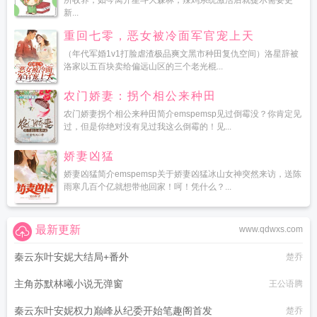
所收养，如今离开星斗大森林，辣鸡系统激活后就提示需要更
新...
重回七零，恶女被冷面军官宠上天
（年代军婚1v1打脸虐渣极品爽文黑市种田复仇空间）洛星辞被
洛家以五百块卖给偏远山区的三个老光棍...
农门娇妻：拐个相公来种田
农门娇妻拐个相公来种田简介emspemsp见过倒霉没？你肯定见
过，但是你绝对没有见过我这么倒霉的！见...
娇妻凶猛
娇妻凶猛简介emspemsp关于娇妻凶猛冰山女神突然来访，送陈
雨寒几百个亿就想带他回家！呵！凭什么？...
最新更新
www.qdwxs.com
秦云东叶安妮大结局+番外
楚乔
主角苏默林曦小说无弹窗
王公语腾
秦云东叶安妮权力巅峰从纪委开始笔趣阁首发
楚乔