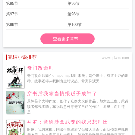
第95节
第96节
第97节
第98节
第99节
第100节
查看更多章节...
完结小说推荐
www.qdwxs.com
奇门改命师
奇门改命师简介emspemsp我叫李晟，是个道士，有道士证的那
种。故事还得从我刚出生时说起。希夷仰观天...
穿书后我靠当情报贩子成神了
景姵是个大神作家，创作了众多大火的作品，却太监上瘾，惹得
读者怨气沸腾，车祸后意外穿进了自己的作品世界里，而且还
是...
斗罗：觉醒沙盒武魂的我只想种田
谢邀。我叫林枫，刚出生就跟着父母被人追杀，而我侥幸被魂兽