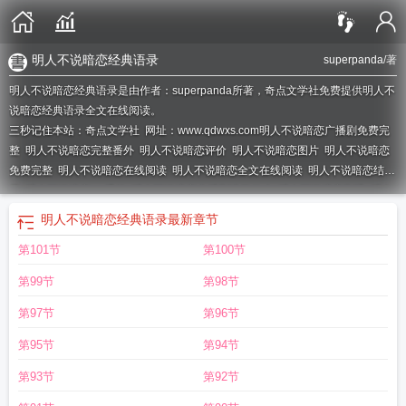
明人不说暗恋经典语录
superpanda
/著
明人不说暗恋经典语录是由作者：superpanda所著，奇点文学社免费提供明人不
说暗恋经典语录全文在线阅读。
三秒记住本站：奇点文学社 网址：www.qdwxs.com
明人不说暗恋广播剧免费完
整
明人不说暗恋完整番外
明人不说暗恋评价
明人不说暗恋图片
明人不说暗恋
免费完整
明人不说暗恋在线阅读
明人不说暗恋全文在线阅读
明人不说暗恋结
局
明人不说暗恋txt 番外
明人不说暗恋广播剧讲了什么
明人不说暗恋剧透
明人
不说暗恋谁是攻
明人不说暗恋是双洁吗
明人不说暗恋全文免费阅读无弹窗
明人
明人不说暗恋经典语录
最新章节
不说暗恋内容
明人不说暗恋好看吗
明人不说暗恋txt完结加番外
明人不说暗恋
第101节
第100节
superpanda讲的什么
明人不说暗恋是什么意思
明人不说暗恋免费阅读
明人不
说暗恋讲了什么
明人不说暗恋啥意思
明人不说暗恋txt
明人不说暗恋百度百
第99节
第98节
科
明人不说暗恋全文免费
明人不说暗恋完整版
明人不说暗恋李怀沙全文阅
读
明人不说暗恋有声
明人不说暗恋广播剧
明人不说暗恋是男男吗
明人不说暗
第97节
第96节
恋经典语录
明人不说暗恋很虐吗
明人不说暗恋什么时候在一起
明人不说暗恋百
第95节
第94节
度资源
明人不说暗恋番外
明人不说暗恋作者其他作品
明人不说暗恋百度完整
番外
明人不说暗恋谁是攻谁是受
明人不说暗恋 剧透
明人不说暗恋广播剧百
第93节
第92节
度
明人不说暗恋广播剧免费听
明人不说暗恋txt全文加番外
明人不说暗恋怎么