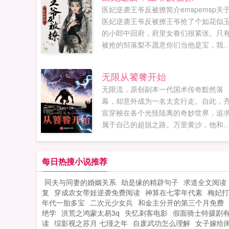
医妃逆袭王爷反被撩简介emspemsp关
医妃逆袭王爷反被撩王爷抢了个如花似
的小郎中回府，府里女眷们很紧张。只
被抢的邹落梨不愿意你们当他是宝，我
他是草。王爷很大度，允她这个小郎中
自己的侧妃，女眷们很生气。邹落梨依
无限从饕餮开始
不愿...
无限流，原创副本一代国术传奇黯然落
幕，却意外成为一名太玄行走。自此，
宣穿梭在各个光怪陆离的奇妙世界，追
属于自己的超脱之路。万里黄沙，他和
汉那颗最耀眼的将星并肩作战，抵御匈
奴，霍去病豪言无他无大汉。深幽地穴
他推开棺木，与从中苏醒的那位绝美血
每日热搜小说推荐
女子，演绎跨越种族的倾世爱恋。群山
同夫与同妻的婚姻关系
劫是缘的精辟句子
求道全文阅读
巅，他凭一己之力独战众仙，手握日月
复
穿成农女带娃逆袭免费阅读
神算在七零年代素
梅妃打
星辰！宇宙深处，他和化外天魔展开惊
年代一胎多宝
二次元少女兵
和金主分开的第三个月免费
一战，世人皆言，大道尽头他为峰！以
绝学
洪荒之鸿蒙太易3q
失忆刺客电影
假面骑士特摄剧
餮之力，吞噬天地万物，踏上万界之巅
读
综影视之苏月 七瑾之年
自废武功怎么理解
女子嫁给