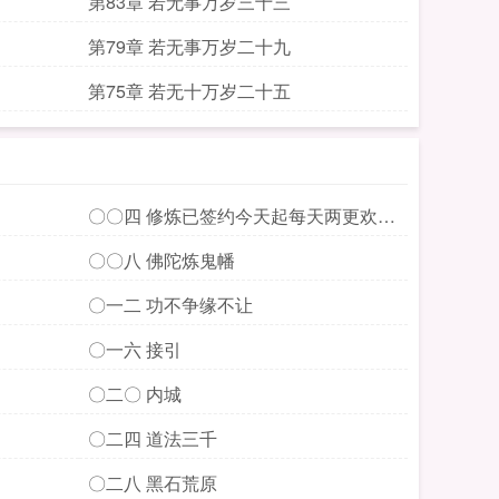
第83章 若无事万岁三十三
第79章 若无事万岁二十九
第75章 若无十万岁二十五
〇〇四 修炼已签约今天起每天两更欢迎
收藏追读投资
〇〇八 佛陀炼鬼幡
〇一二 功不争缘不让
〇一六 接引
〇二〇 内城
〇二四 道法三千
〇二八 黑石荒原