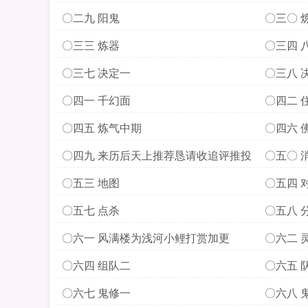
〇二九 阳鬼
〇三〇 
〇三三 炼器
〇三四 
〇三七 决定一
〇三八 
〇四一 千幻面
〇四二 
〇四五 炼气中期
〇四六 
〇四九 来历后天上推荐恳请收追评推投
〇五〇 
〇五三 地图
〇五四 
〇五七 点杀
〇五八 
赏加更
〇六一 风满楼为浅河小鲤打赏加更
〇六二 
〇六四 组队二
〇六五 
〇六七 鬼修一
〇六八 