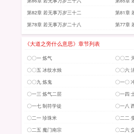
第86章 若无事万岁三十六
第85章
第82章 若无事万岁三十二
第81章
第78章 若无事万岁二十八
第77章
《大道之旁什么意思》章节列表
〇〇一 炼气
〇〇二 
〇〇五 冰纹水烛
〇〇六 
〇〇九 炼鬼
〇一〇 
〇一三 炼气二层
〇一四 
〇一七 制符学徒
〇一八 
〇二一 珍珠米
〇二二 
〇二五 魔门南宗
〇二六 