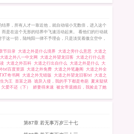
的结界，所有人才一靠近他，就自动缩小无数倍，进入这个
，而是在这个无形的结界中飞速活动起来。 看他们的行动就
对于这一切，陆纯阳一律不予理会，只是淡笑着傲立空中，
新章节目录
大道之外是什么境界
大道之旁什么意思
大道之
大道之外八一中文网
大道之外望龙旧客
大道之行什么意
阅读
大道之外百科
大道之行出自什么
大道之外是什么
大
外txt百度资源
大道之外免费
大道之外笔趣阁
大道之外全
TXT奇书网
大道之外无错版
大道之外望龙旧客txt
大道之
生为王
首富之路
诡异入侵，我的手下都是奇葩
夏末疑狱
欠爱不还（下）
娇妻得来速
被女帝退婚后，我捡走了她
第87章 若无事万岁三十七