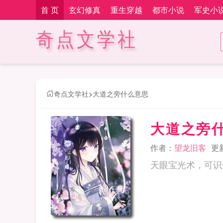
首 页
玄幻修真
重生穿越
都市小说
军史小
奇点文学社
奇点文学社
>
大道之旁什么意思
大道之旁
作者：
望龙旧客
更新