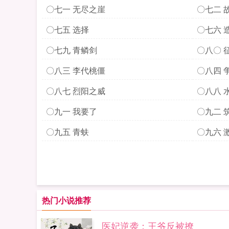
513打
〇七一 无尽之崖
〇七二 
〇七五 选择
〇七六 
〇七九 青鳞剑
〇八〇 
〇八三 李代桃僵
〇八四 
切
〇八七 烈阳之威
〇八八 
〇九一 我要了
〇九二 
〇九五 青蚨
〇九六 
热门小说推荐
医妃逆袭：王爷反被撩