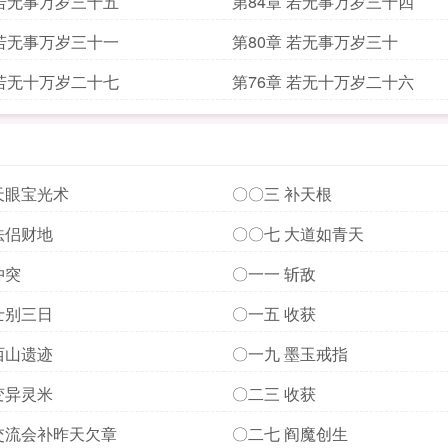
 若无事万岁三十五
第84章 若无事万岁三十四
 若无事万岁三十一
第80章 若无事万岁三十
 若无十万岁二十七
第76章 若无十万岁二十六
天眼宝光术
〇〇三 补天根
法侣财地
〇〇七 大道如青天
冲突
〇一一 斩敌
士别三日
〇一五 收获
西山遗迹
〇一九 墨玉戒指
变异灵米
〇二三 收获
交流会补昨天欠章
〇二七 阎魔创生