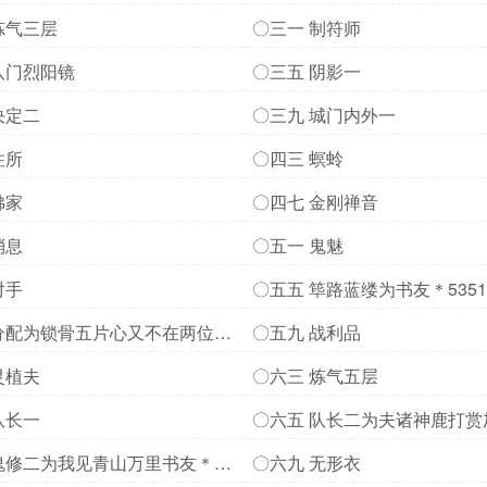
炼气三层
〇三一 制符师
八门烈阳镜
〇三五 阴影一
决定二
〇三九 城门内外一
住所
〇四三 螟蛉
佛家
〇四七 金刚禅音
消息
〇五一 鬼魅
对手
〇五五 筚路蓝缕为书友＊535
石桥两位打赏加更
分配为锁骨五片心又不在两位打
〇五九 战利品
灵植夫
〇六三 炼气五层
队长一
〇六五 队长二为夫诸神鹿打赏
鬼修二为我见青山万里书友＊
〇六九 无形衣