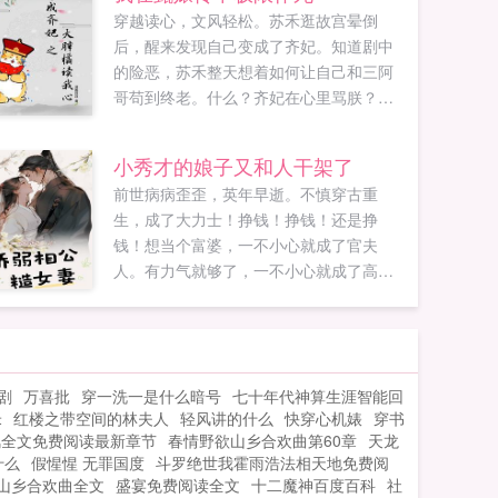
穿越读心，文风轻松。苏禾逛故宫晕倒
后，醒来发现自己变成了齐妃。知道剧中
的险恶，苏禾整天想着如何让自己和三阿
哥苟到终老。什么？齐妃在心里骂朕？骂
吧，别人在心里都不敢骂朕！听习惯就好
了！齐妃都是为朕好，都是为大清好！齐
小秀才的娘子又和人干架了
妃说什么？都听齐妃的！对于这种犯贱的
前世病病歪歪，英年早逝。不慎穿古重
行为，大胖橘也摊开爪爪，表示无可奈
生，成了大力士！挣钱！挣钱！还是挣
何。在跌跌撞撞的后宫生活中...
钱！想当个富婆，一不小心就成了官夫
人。有力气就够了，一不小心就成了高
手！想当个蛇蝎美人，，百姓却说我人善
心美意外绑在一起的小秀才就小秀才嗯？
苏梦晚相公最深得我心！...
剧
万喜批
穿一洗一是什么暗号
七十年代神算生涯智能回
米
红楼之带空间的林夫人
轻风讲的什么
快穿心机婊
穿书
风全文免费阅读最新章节
春情野欲山乡合欢曲第60章
天龙
什么
假惺惺 无罪国度
斗罗绝世我霍雨浩法相天地免费阅
山乡合欢曲全文
盛宴免费阅读全文
十二魔神百度百科
社