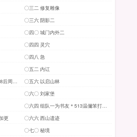
〇三二 修复雕像
〇三六 阴影二
〇四〇 城门内外二
〇四四 灵穴
〇四八 急
〇五二 内讧
18后周小
〇五六 以启山林
〇六〇 刘家堡
〇六四 组队一为书友＊513温儞笨打赏
加更
加更
〇六六 西山遗迹
〇七〇 秘境