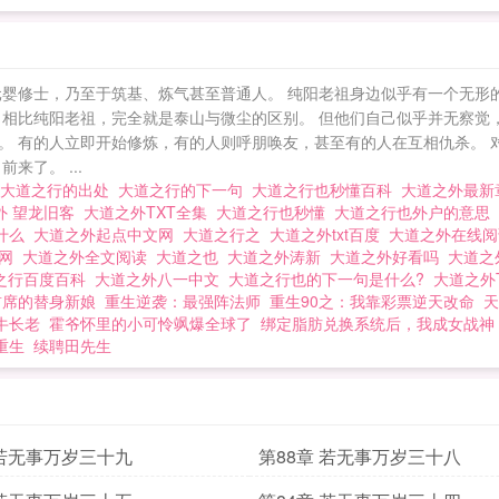
元婴修士，乃至于筑基、炼气甚至普通人。 纯阳老祖身边似乎有一个无形
，相比纯阳老祖，完全就是泰山与微尘的区别。 但他们自己似乎并无察觉
。 有的人立即开始修炼，有的人则呼朋唤友，甚至有的人在互相仇杀。 
了。 ...
大道之行的出处
大道之行的下一句
大道之行也秒懂百科
大道之外最
外 望龙旧客
大道之外TXT全集
大道之行也秒懂
大道之行也外户的意思
是什么
大道之外起点中文网
大道之行之
大道之外txt百度
大道之外在线
糖网
大道之外全文阅读
大道之也
大道之外涛新
大道之外好看吗
大道之
之行百度百科
大道之外八一中文
大道之行也的下一句是什么?
大道之外
首席的替身新娘
重生逆袭：最强阵法师
重生90之：我靠彩票逆天改命
天
牛长老
霍爷怀里的小可怜飒爆全球了
绑定脂肪兑换系统后，我成女战神
重生
续聘田先生
 若无事万岁三十九
第88章 若无事万岁三十八