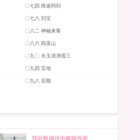
〇七四 殊途同归
〇七八 刘宝
〇八二 神秘来客
〇八六 四圣山
〇九〇 水玉清净莲三
〇九四 宝地
〇九八 后期
我在甄嬛传中极限作死