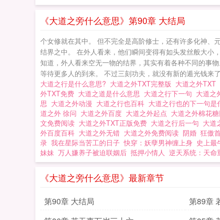
《大道之旁什么意思》第90章 大结局
个女修就在其中。 但不完全是高阶修士，还有许多化神、
结界之中。 在外人看来，他们瞬间变得有如头发丝般大小
知道，外人看来空无一物的结界，其实有着各种不同的事物
等待更多人的到来。 不过三刻功夫，就没有新的遁光钱来了前来
大道之行是什么意思?
大道之外TXT完整版
大道之外TXT
外TXT免费
大道之道是什么意思
大道之行下一句
大道之
思
大道之外动漫
大道之行也百科
大道之行也的下一句
道之外 徐问
大道之外百度
大道之外起点
大道之外棉花
文免费阅读
大道之外TXT正版免费
大道之行后一句
大道
外百度百科
大道之外无错
大道之外免费阅读
阴婚
狂傲
录
我在星际当苦工的日子
快穿：妖孽男神缠上身
史上最
妹妹
万人嫌养子被迫联姻后
抵押小情人
逆天系统：天命
《大道之旁什么意思》最新章节
第90章 大结局
第89章