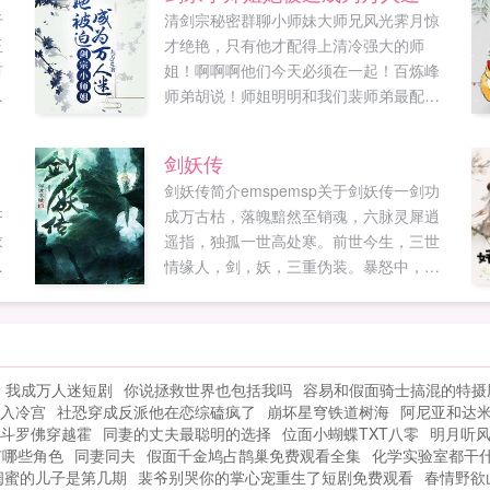
于
清剑宗秘密群聊小师妹大师兄风光霁月惊
玉
才绝艳，只有他才配得上清冷强大的师
有
姐！啊啊啊他们今天必须在一起！百炼峰
当
师弟胡说！师姐明明和我们裴师弟最配！
做
安济峰打杂的可是，我觉得师姐和衍天宗
然
的沈槐序更配啊，上次在秘境里他们配合
剑妖传
得简直天衣无缝！落云宗小霸王瞎说什么
剑妖传简介emspemsp关于剑妖传一剑功
呢？！卿师姐是我们祝余师兄的道侣！他
齐
成万古枯，落魄黯然至销魂，六脉灵犀逍
可是天生剑体，他们生来就最配，你们死
求
遥指，独孤一世高处寒。前世今生，三世
了这条心吧！小师妹（拍桌而起）谁把其
大
情缘人，剑，妖，三重伪装。暴怒中，仗
他宗门的人拉进群的？！我要踢人了嗷！
剑饮血，一步一杀谈笑间，星罗密布，樯
神机门代言人我派炼器天才商师弟有话
，
橹飞灰。剑客谋名，剑修谋道，...
说。九虚宗接班人我闻小师叔自带嫁妆请
族
求参战。小师妹你们外派的赶紧退群！我
之
们师姐是不会外嫁便宜你们的！呜呜呜呜
我成万人迷短剧
你说拯救世界也包括我吗
容易和假面骑士搞混的特摄
摘
师姐你最爱的到底是谁！？你说！卿云我
入冷宫
社恐穿成反派他在恋综磕疯了
崩坏星穹铁道树海
阿尼亚和达
天
的剑。可是你有好多剑！大部分还是别人
斗罗佛穿越霍
同妻的丈夫最聪明的选择
位面小蝴蝶TXT八零
明月听
饕
的剑！！！结局1v1如果您喜欢剑宗小师姐
有哪些角色
同妻同夫
假面千金鸠占鹊巢免费观看全集
化学实验室都干
！
她被迫成为万人迷，别忘记分享给朋友...
闺蜜的儿子是第几期
裴爷别哭你的掌心宠重生了短剧免费观看
春情野欲