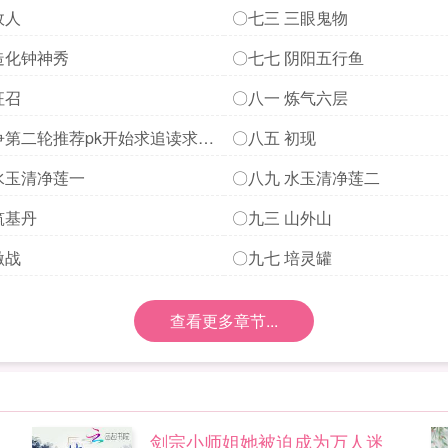
赏加更
故人
〇七三 三眼鬼物
造化钟神秀
〇七七 阴阳五行鱼
征召
〇八一 炼气六层
争第二轮推荐pk开始求追读求一
〇八五 初现
水玉清净莲一
〇八九 水玉清净莲二
筑基丹
〇九三 山外山
激战
〇九七 培灵罐
查看更多章节...
剑宗小师姐她被迫成为万人迷