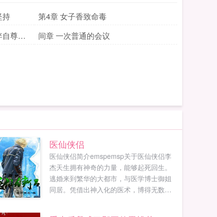
坚持
第4章 女子香致命毒
弃自尊就
间章 一次普通的会议
医仙侠侣
医仙侠侣简介emspemsp关于医仙侠侣李
杰天生拥有神奇的力量，能够起死回生。
逃婚来到繁华的大都市，与医学博士御姐
同居。凭借出神入化的医术，博得无数美
女的青睐。为了解开天生起死回生的秘
密，寻找未知的不解之谜。治愈术龙诀功