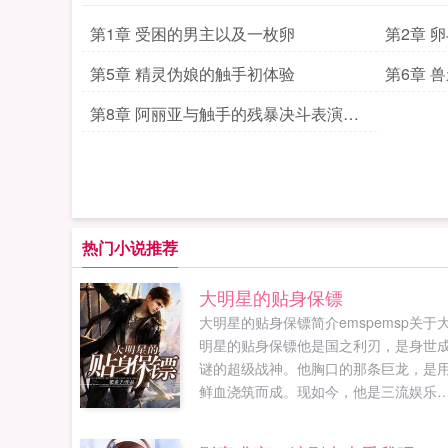
第1章 受困的男主以及一枚卵
第2章 
第5章 精灵伪娘的触手初体验
第6章 
后的阴
第8章 阿丽亚与触手的残暴决斗表演和
精灵的最终堕落决定
热门小说推荐
大明星的贴身保镖
大明星的贴身保镖简介emspemsp关于
明星的贴身保镖他是国之利刃，是身世
谜的超级战神。他胸口的那条巨龙，是
鲜血浇筑而成。现如今，他是三流娱乐
司管理小模特小明星的经纪人，他本要
受酒池肉林，无奈美女上司的致命任务