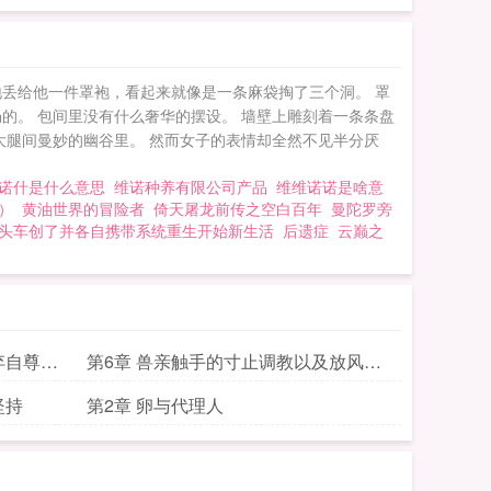
丢给他一件罩袍，看起来就像是一条麻袋掏了三个洞。 罩
的。 包间里没有什么奢华的摆设。 墙壁上雕刻着一条条盘
大腿间曼妙的幽谷里。 然而女子的表情却全然不见半分厌
诺什是什么意思
维诺种养有限公司产品
维维诺诺是啥意
）
黄油世界的冒险者
倚天屠龙前传之空白百年
曼陀罗旁
头车创了并各自携带系统重生开始新生活
后遗症
云巅之
弃自尊就
第6章 兽亲触手的寸止调教以及放风背
后的阴谋
坚持
第2章 卵与代理人