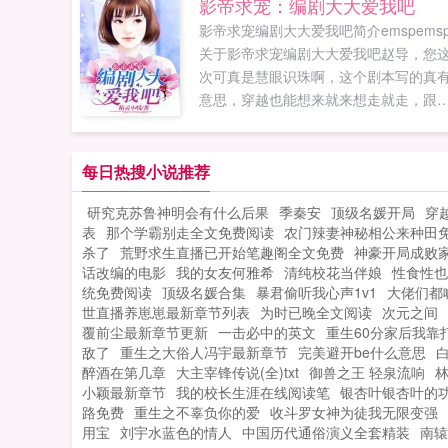
影帝求宠：编剧大大爱我吧
打破了他和谐美好的生活。签超级天后
影帝求宠编剧大大爱我吧简介emspems
不就是泡大明星嘛！唐欢暗暗咬牙，有
关于影帝求宠编剧大大爱我吧赵导，您
破罐子破摔的他忽然想和房东上司秉烛
次可真是慧眼识珠啊，这个剧本写的真
谈…公众号肥茄子大明星千人群
意思，穿越也能想来就来想走就走，跟
649860302...
时光机一样，这个女主可真厉害！编剧
脑洞也真够大的！那是，这个剧本可是
人真事...
每日热搜小说推荐
研究克苏鲁神明会有什么后果
季秦安
顶级名媛开局
穿
表
那个学霸别走全文免费阅读
农门辣妻神秘相公来种田
杀了
荒野求生直播已开始笔趣阁全文免费
神豪开局成败
话改编的电影
我的女友何雅希
清纯校花当伴娘
性食性也
统免费阅读
顶级名媛合集
暴君偷听我心声1v1
大佬们都
世直播养崽崽最新章节列表
为时已晚全文阅读
次元之间
覆前尘最新章节更新
一击必中的英文
重生60分家后我靠
敌了
重生之大俗人冯宇最新章节
完美避开be什么意思
醉酒在第几章
大主宰锋传说(全)txt
御兽之王 轻泉流响
小颖最新章节
我的校长生涯在线阅读笔
银杏叶银杏叶的
路免费
重生之不辜负你的爱
收斗罗女神为徒我无限变强
用宝
刘宇水蓝色的情人
中国历代通俗演义全套精装
南辕