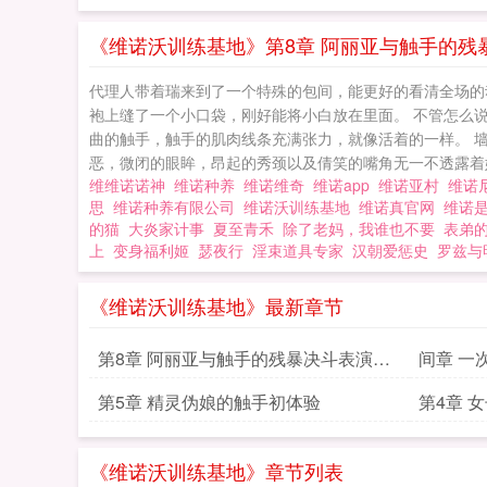
《维诺沃训练基地》第8章 阿丽亚与触手的残
代理人带着瑞来到了一个特殊的包间，能更好的看清全场的
袍上缝了一个小口袋，刚好能将小白放在里面。 不管怎么
曲的触手，触手的肌肉线条充满张力，就像活着的一样。 
恶，微闭的眼眸，昂起的秀颈以及倩笑的嘴角无一不透露着她正
维维诺诺神
维诺种养
维诺维奇
维诺app
维诺亚村
维诺
思
维诺种养有限公司
维诺沃训练基地
维诺真官网
维诺
的猫
大炎家计事
夏至青禾
除了老妈，我谁也不要
表弟
上
变身福利姬
瑟夜行
淫束道具专家
汉朝爱惩史
罗兹与
《维诺沃训练基地》最新章节
第8章 阿丽亚与触手的残暴决斗表演和
间章 一
精灵的最终堕落决定
第5章 精灵伪娘的触手初体验
第4章 
《维诺沃训练基地》章节列表