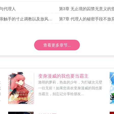
卵与代理人
第3章 无止境的囚禁无意义的
兽亲触手的寸止调教以及放风背
第7章 代理人的秘密手段不放
谋
失败的羞辱挑战
查看更多章节...
变身漫威的我也要当霸主
大
激萌的萝莉，热血的少年，为打破次元壁
成
一往无前！如果您喜欢变身漫威的我也要
用
当霸主，别忘记分享给朋友...
公
享
，