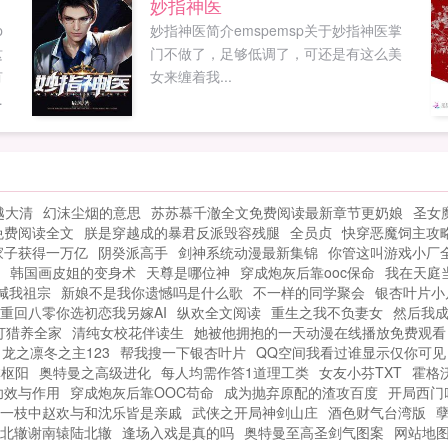
妙指神医
？
p
妙指神医简介emspemsp关于妙指神医掌
点
这
门不做了，足够低调了，可还是有这么美
夜
有
女来缠着我...
坐
的
真
越大清
幻沫尘烟的意思
苏苏慕千澈全文免费阅读最新章节更奶娘
圣女
免费阅读全文
朕是穿越成的暴君反派毁容残腿
全员贞
快穿恶魔饲主攻
家子获得一万亿
阴癸派高手
剑神系统动漫最新集锦
你管这叫游戏小厂
韩国画皮姐的变身术
天尊是哪位神
穿成炮灰后靠ooc保命
我在天庭
喊我祖宗
新娘不是我你遗憾吗是什么歌
不一样的同学聚会
银杏叶片小
重回八零你选初恋我另嫁AI
纵欢全文阅读
重生之我不负妻女
然后我
打猎养全家
清纯女校花伴读生
她被他拥抱的一天动漫在线播放免费观看
白龙之凛冬之主123
帮我搜一下银杏叶片
QQ空间我看过谁显示仅你可见
林枢阳
奥特曼之高级进化
每人均需作答1道理工类
女友小芬TXT
霍格
功效与作用
穿成炮灰后靠OOC苟命
成为抛弃原配的渣攻百度
开局西门
一枝中赵欢与和沈乐皆是亲戚
武侠之开局神剑山庄
酒色财气台湾版
北辙谢南辕陆北辙
逢场入戏是真的吗
奥特曼至高圣剑气图案
网站地