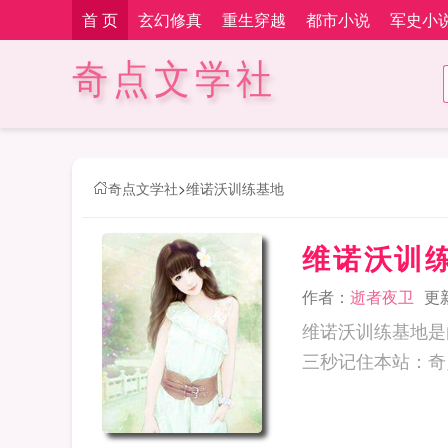
首 页
玄幻修真
重生穿越
都市小说
军史小
奇点文学社
奇点文学社
>
维诺沃训练基地
维诺沃训
作者：
逝者夜卫
更新
维诺沃训练基地是