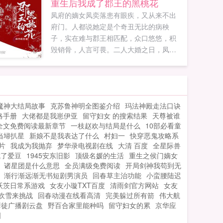
重生后我成了郡王的黑桃花
九阳玄功不老神功，冷热兵器，谁与争
凤府的嫡女凤奕落患有眼疾，又从来不出
锋？一块千年古玉，带你开启不一样的都
府门。人都说她定是个奇丑无比的病秧
市激战小说。...
子，实在难与郡王相匹配，众口悠悠，积
毁销骨，人言可畏。二人大婚之日，凤奕
落不小心打翻烛台，新房燃起熊熊大火，
她挣扎着出不去，最后葬身火海。本以为
就这样死去了，没想到竟然重生了。重生
之后的凤奕落像是变了一个人一样，不仅
魔神大结局故事
克苏鲁神明全图鉴介绍
玛法神殿走法口诀
眼疾突然好了，还想尽各种办法退婚，这
略手册
大佬都是我崽伊亚
留守妇女 的搜索结果
天尊被谁
让本不大在意的郡王着实起了兴趣，本想
全文免费阅读最新章节
一枝赵欢与结局是什么
10部必看童
着捉弄她一番，却没想到把自己给搭进去
当埽扒星
新娘不是我表达了什么
村妇一
快穿恶鬼攻略系
了。如果您喜欢重生后我成了郡王的黑桃
片
我成为我抛弃
梦华录电视剧在线
大清 百度
全星际兽
花，别忘记分享给朋友...
成了爱豆
1945安东旧影
顶级名媛的生活
重生之侯门嫡女
诸星团是什么意思
全员满级免费阅读
开局剑神我苟到无
渐行渐远渐无书短剧男演员
回春草主治功能
小蛮腰陆迟
沃茨日常系游戏
女友小璇TXT百度
清雨剑官方网站
女友
吹雪来挑战
回春动漫在线看高清
完美躲过所有箭
伟大航
孽徒广播剧云盘
野百合家里能种吗
留守妇女的累
京华应
图