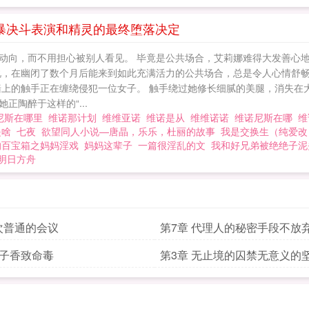
暴决斗表演和精灵的最终堕落决定
动向，而不用担心被别人看见。 毕竟是公共场合，艾莉娜难得大发善心地
说，在幽闭了数个月后能来到如此充满活力的公共场合，总是令人心情舒畅
墙上的触手正在缠绕侵犯一位女子。 触手绕过她修长细腻的美腿，消失在
陶醉于这样的“...
尼斯在哪里
维诺那计划
维维亚诺
维诺是从
维维诺诺
维诺尼斯在哪
维
是啥
七夜
欲望同人小说—唐晶，乐乐，杜丽的故事
我是交换生（纯爱改
的百宝箱之妈妈淫戏
妈妈这辈子
一篇很淫乱的文
我和好兄弟被绝绝子泥
明日方舟
次普通的会议
第7章 代理人的秘密手段不放
失败的羞辱挑战
女子香致命毒
第3章 无止境的囚禁无意义的