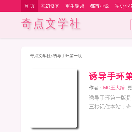
首 页
玄幻修真
重生穿越
都市小说
军史小
奇点文学社
奇点文学社
>
诱导手环第一版
诱导手环
作者：
MC王大錘
更
诱导手环第一版是