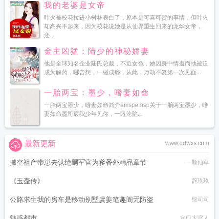
我的老婆是女帝
叶火被校花拉进小树林表白了，原本是可喜可贺的事情，但叶火
却高兴不起来，因为校花说她是从仙界重生回来的龙华女帝，
还...
金主凶猛：陆少的神秘娇妻
他是全球知名企业陆氏总裁，不近女色，她因身中情蛊而他被迫
成为解药，哪曾想，一碰成瘾，从此，万劫不复第一次见面...
一胎两宝：墨少，嗜妻如命
一胎两宝墨少，嗜妻如命简介emspemsp关于一胎两宝墨少，嗜
妻如命墨司宸我少年见你，一眼沦陷...
最新更新
www.qdwxs.com
搬空祖产带崽去认绝嗣军官为爹番外精品章节
一颗仙草
《玉壶传》
辞玖玖
公路求生我的房车是移动别墅虞姜笔趣阁无防盗
锦司司
魅惑都市
水门大官人