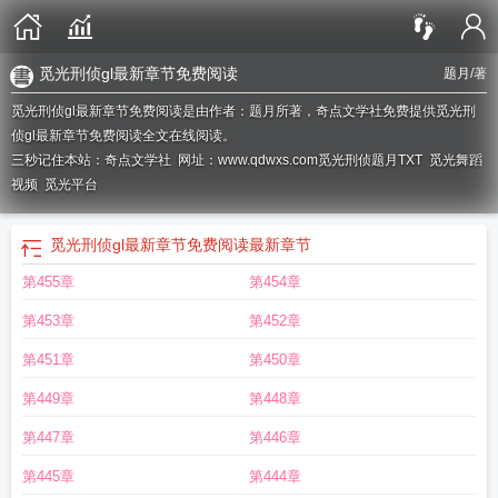
觅光刑侦gl最新章节免费阅读
题月
/著
觅光刑侦gl最新章节免费阅读是由作者：题月所著，奇点文学社免费提供觅光刑
侦gl最新章节免费阅读全文在线阅读。
三秒记住本站：奇点文学社 网址：www.qdwxs.com
觅光刑侦题月TXT
觅光舞蹈
视频
觅光平台
觅光刑侦gl最新章节免费阅读
最新章节
第455章
第454章
第453章
第452章
第451章
第450章
第449章
第448章
第447章
第446章
第445章
第444章