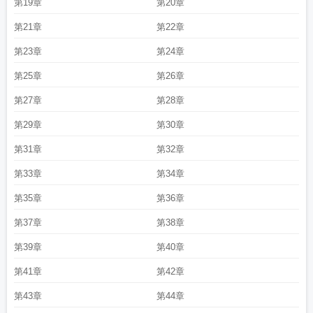
第19章
第20章
第21章
第22章
第23章
第24章
第25章
第26章
第27章
第28章
第29章
第30章
第31章
第32章
第33章
第34章
第35章
第36章
第37章
第38章
第39章
第40章
第41章
第42章
第43章
第44章