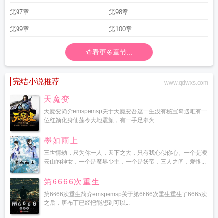
第97章
第98章
第99章
第100章
查看更多章节...
完结小说推荐
www.qdwxs.com
天魔变
天魔变简介emspemsp关于天魔变吾这一生没有秘宝奇遇唯有一
位红颜化身仙莲令大地震颤，有一手足奉为...
墨如雨上
三世情劫，只为你一人，天下之大，只有我心似你心。一个是凌
云山的神女，一个是魔界少主，一个是妖帝，三人之间，爱恨...
第6666次重生
第6666次重生简介emspemsp关于第6666次重生重生了6665次
之后，唐布丁已经把能想到可以...