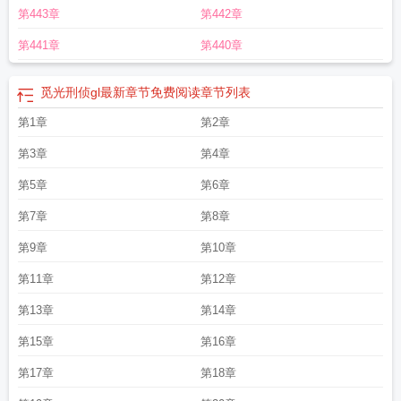
第443章
第442章
第441章
第440章
觅光刑侦gl最新章节免费阅读
章节列表
第1章
第2章
第3章
第4章
第5章
第6章
第7章
第8章
第9章
第10章
第11章
第12章
第13章
第14章
第15章
第16章
第17章
第18章