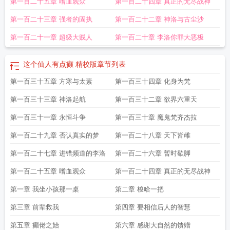
第一百二十五章 嗜血观众
第一百二十四章 真正的无尽战神
百度百科
这个仙人过于
这个仙人有点癫.txt最新章节/全集txt免
这个仙人太
这个
仙人实在
这个仙人有点癫全本
这个仙人不对劲儿
这个仙人太过正经顶点
这个
第一百二十三章 强者的固执
第一百二十二章 神洛与古尘沙
仙人有点癫好看吗
这个仙人有点不正经
这个仙人有点癫无梦生
这个仙人有点
强
这个仙人有点癫TxT
这个仙人太过正经百科
这个仙人有点癫免费
第一百二十一章 超级大贱人
第一百二十章 李洛你罪大恶极
这个仙人有点癫 精校版
章节列表
第一百三十五章 方寒与太素
第一百三十四章 化身为梵
第一百三十三章 神洛起航
第一百三十二章 欲界六重天
第一百三十一章 永恒斗争
第一百三十章 魔鬼梵齐杰拉
第一百二十九章 否认真实的梦
第一百二十八章 天下皆雌
第一百二十七章 进错频道的李洛
第一百二十六章 暂时歇脚
第一百二十五章 嗜血观众
第一百二十四章 真正的无尽战神
第一章 我坐小孩那一桌
第二章 梭哈一把
第三章 前辈救我
第四章 要相信后人的智慧
第五章 癫佬之始
第六章 感谢大自然的馈赠