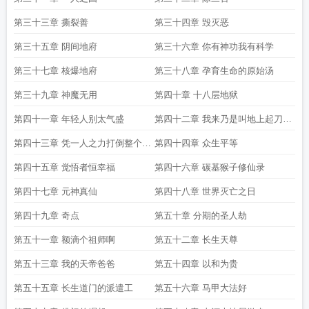
第三十三章 撕裂善
第三十四章 毁灭恶
第三十五章 阴间地府
第三十六章 你有神功我有科学
第三十七章 核爆地府
第三十八章 孕育生命的原始汤
第三十九章 神魔无用
第四十章 十八层地狱
第四十一章 年轻人别太气盛
第四十二章 我来乃是叫地上起刀兵
的
第四十三章 凭一人之力打倒整个世
第四十四章 众生平等
界吧
第四十五章 觉悟者恒幸福
第四十六章 碳基猴子修仙录
第四十七章 元神真仙
第四十八章 世界灭亡之日
第四十九章 奇点
第五十章 分期的圣人劫
第五十一章 额滴个祖师啊
第五十二章 长生天尊
第五十三章 我的天帝爸爸
第五十四章 以和为贵
第五十五章 长生道门的派遣工
第五十六章 马甲大法好