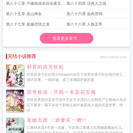
第八十三章 不修炼就杀你全家五章
第八十四章 活死人之战
完毕求订阅
第八十五章 巫山神女
第八十六章 血肉苦弱
第八十七章 超越恐惧之道
第八十八章 人族五帝
查看更多章节...
完结小说推荐
www.qdwxs.com
邪君的逆天狂妃
邪君的逆天狂妃简介emspemsp关于邪君的逆天狂妃现代特工，
身怀异禀，一朝穿越，成了东璃国舒家的废...
星穹铁道：开局一本某花宝典
星铁世界观但是架空原作无女主水泥封心后期类尸王雌雄分身必
定不断更一颗不存在于剧情主线中被星核入侵的武道世界，情
怀...
宠婚无度 ：娇妻买一赠一
江黎秋本是A市第一名媛，可后来江家遭人陷害她落魄如乞儿。