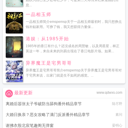
她以为自己至少还有杜少宇，可是第二天却传来杜家退婚的消
息...
一品相玉师
一品相玉师简介emspemsp关于一品相玉师最初时，我只想挣点
钱补贴家用。可挣了钱，我又想获得力量保...
港娱：从1985开始
1985年的香江有什么？还没成名的周慧敏，以及周星星，林正
英这一年，来自未来的刘易出现在了香江电影片场。如果...
异界魔王是宅男哥哥
异界魔王是宅男哥哥简介emspemsp关于异界魔王是宅男哥哥对
于宅男来说，出家门就是生不如死的感觉。...
最新更新
www.qdwxs.com
离婚后嚣张太子爷破防当舔狗番外精品章节
陆尽野
大婚日换亲？恶女攻略了满门反派番外精品章节
素问
谢拂衣殷北宸笔趣阁无弹窗
晏明心