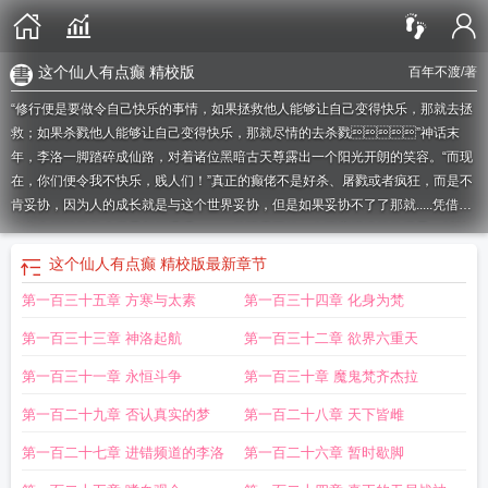
这个仙人有点癫 精校版
百年不渡
/著
“修行便是要做令自己快乐的事情，如果拯救他人能够让自己变得快乐，那就去拯
救；如果杀戮他人能够让自己变得快乐，那就尽情的去杀戮”神话末
年，李洛一脚踏碎成仙路，对着诸位黑暗古天尊露出一个阳光开朗的笑容。“而现
在，你们便令我不快乐，贱人们！”真正的癫佬不是好杀、屠戮或者疯狂，而是不
肯妥协，因为人的成长就是与这个世界妥协，但是如果妥协不了了那就.....凭借一
人之力把踏马整个世界都打爆吧！！！从遮天开始，在聊斋缔造纯物世界、封神
打爆殷商二十九代天帝、与神级文明论道、跟奥丁打赌，与耶稣比拳、以四小贩
这个仙人有点癫 精校版
最新章节
炼心......寻找快乐、追求快乐、做一个阳光快乐的修仙人！/p各位书友要是觉得
第一百三十五章 方寒与太素
第一百三十四章 化身为梵
《这个仙人有点癫》还不错的话请不要忘记向您QQ群和微博里的朋友推荐哦！/p
这个仙人有点癫：/p
这个仙人有点癫百度百科
这个仙人有点癫 精校版
这个仙人
第一百三十三章 神洛起航
第一百三十二章 欲界六重天
不太正经笔趣阁
这个仙人太不正经了
这个仙人实在太过正经
这个仙人也太过正
经了
这个仙人有点癫百年不渡txt
这个仙人有点癫百度
这个仙人 正经
这个仙人
第一百三十一章 永恒斗争
第一百三十章 魔鬼梵齐杰拉
有点癫笔趣阁
这个人仙仙
这个仙人有点癫百科
这个仙人太过正经免费
这个人
第一百二十九章 否认真实的梦
第一百二十八章 天下皆雌
仙起点
这个仙人有点癫笔趣阁TXT
这个仙人有点癫txt
这个仙人有点癫起点中文
网
这个仙人太正经
这个仙人有点癫TXT
这个人仙太正经起点中文网
这个仙人
第一百二十七章 进错频道的李洛
第一百二十六章 暂时歇脚
有点癫 百年不渡
这个仙人有点儿坏
这个仙人有点癫类似起点
这个仙人太正经