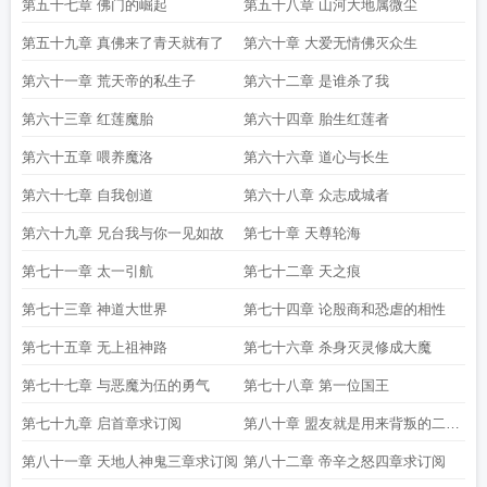
第五十七章 佛门的崛起
第五十八章 山河大地属微尘
第五十九章 真佛来了青天就有了
第六十章 大爱无情佛灭众生
第六十一章 荒天帝的私生子
第六十二章 是谁杀了我
第六十三章 红莲魔胎
第六十四章 胎生红莲者
第六十五章 喂养魔洛
第六十六章 道心与长生
第六十七章 自我创道
第六十八章 众志成城者
第六十九章 兄台我与你一见如故
第七十章 天尊轮海
第七十一章 太一引航
第七十二章 天之痕
第七十三章 神道大世界
第七十四章 论殷商和恐虐的相性
第七十五章 无上祖神路
第七十六章 杀身灭灵修成大魔
第七十七章 与恶魔为伍的勇气
第七十八章 第一位国王
第七十九章 启首章求订阅
第八十章 盟友就是用来背叛的二章
求订阅
第八十一章 天地人神鬼三章求订阅
第八十二章 帝辛之怒四章求订阅