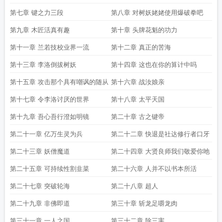
第七章 键之力三段
第八章 对树妖姥姥使用爆破拳吧
第九章 木匠活真有趣
第十章 头牌花魁的功力
第十一章 兰若技校业界一流
第十二章 真正的苦海
第十三章 李洛倒拔树妖
第十四章 这也在你的算计中吗
第十五章 攻击那个具有嘲讽的随从
第十六章 战汝娘亲
第十七章 令李洛讨厌的世界
第十八章 太平天国
第十九章 吾心吾行澄如明镜
第二十章 古之键帝
第二十一章 亿万生灵为兵
第二十二章 快退是社达修行者口牙
第二十三章 妖僧魔道
第二十四章 大贤良师我们敬爱你吔
第二十五章 可持续性割韭菜
第二十六章 人并不以书本所活
第二十七章 突破轮海
第二十八章 超人
第二十九章 非佛即道
第三十章 斩龙足嚼龙肉
第三十一章 一人之国
第三十二章 除三害