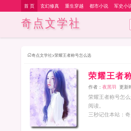
首 页
玄幻修真
重生穿越
都市小说
军史小
奇点文学社
奇点文学社
>
荣耀王者称号怎么选
荣耀王者
作者：
夜黑羽
更新时间
荣耀王者称号怎么
阅读。