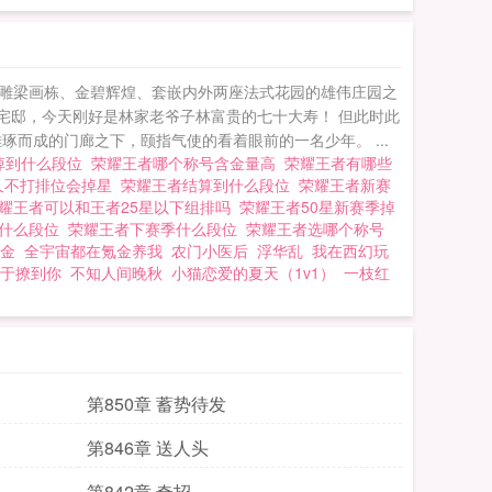
层、雕梁画栋、金碧辉煌、套嵌内外两座法式花园的雄伟庄园之
宅邸，今天刚好是林家老爷子林富贵的七十大寿！ 但此时此
而成的门廊之下，颐指气使的看着眼前的一名少年。 ...
掉到什么段位
荣耀王者哪个称号含金量高
荣耀王者有哪些
久不打排位会掉星
荣耀王者结算到什么段位
荣耀王者新赛
耀王者可以和王者25星以下组排吗
荣耀王者50星新赛季掉
是什么段位
荣耀王者下赛季什么段位
荣耀王者选哪个称号
金
全宇宙都在氪金养我
农门小医后
浮华乱
我在西幻玩
于撩到你
不知人间晚秋
小猫恋爱的夏天（1v1）
一枝红
第850章 蓄势待发
第846章 送人头
第842章 奇招