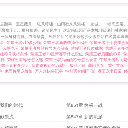
天浓云翻墨，遮星蔽月！ 狂风呼啸！山雨欲来风满楼！ 龙城。 一幢高五
弟聚集于此，推杯换盏、谈笑风生！ 这宏伟庄园正是龙城顶级豪门林家的
一位身材高挑、衣着华贵、气质如仙的绝美妙龄少女傲然站在名贵琉璃雕琢
颗星
荣耀王者v10多少钱
荣耀王者新赛季掉什么段
荣耀王者下个赛季会
什么段位玩
荣耀王者独尊称号怎么获得
荣耀王者段位截图
荣耀王者多
英雄称号获得条件
荣耀王者70星新赛季什么段位
荣耀王者后面的称号
荣
排行
荣耀王者称号怎么选
荣耀王者后面的称号怎么设置
荣耀王者后面
荣耀王者有多少人
我走路捡到亿万财产
极品刁仙
商门贵女：重生首席千
你
鬼面将军宠娇娘
万人迷快穿记事
特别调查组[刑侦]
睿王宠妻日常
终
章 我们的时代
第851章 终极一战
 献祭流
第847章 新的流派
章 神秘套路
第843章 谁都看不懂的套路