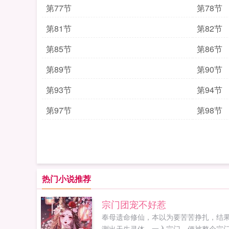
第77节
第78节
第81节
第82节
第85节
第86节
第89节
第90节
第93节
第94节
第97节
第98节
热门小说推荐
宗门团宠不好惹
奉母遗命修仙，本以为要苦苦挣扎，结
测出天生灵体，一入宗门，便被整个宗