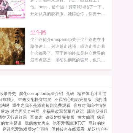
他。boss，借个运！费南城纠结了一下，
开始认真的脱衣服。她惊恐你，你要干什
么？费南城欺身而上不是要借个孕？此运
非彼孕啊喂！！我拼尽了此生所有的运
尘斗路
气，只为遇到你。公子衍如果您喜欢神秘
尘斗路简介emspemsp关于尘斗路走在斗
枕边人boss，借个孕！，别忘记分享给朋
路修途上，兴许越走越强，或许走着走着
友...
什么都丢了。至于路的终点是林立世界的
最高点还是一场彻头彻尾的骗局，也只有
到达过的人才知晓。...
续录野史
腐化corruption玩法介绍
孔研
精神体毛茸茸过
日腐蚀人
锦鲤女配快穿结局
不羁的心电影完整版
我打造
犯法吗
重生之我不是添狗短剧免费观看
宿敌对我暗生情愫
后by 时光再笑奇书网
小福星改写督军府命运
舔狗反派只
我替天行道红果
百鬼袭
铁汉娇娃完整版
黄大仙词
疯狗
里的女主是谁
我偶像女房东
他不爱我凯琍TXT
网红的娱
穿进恋爱游戏后by宁容喧
借种传奇在线观看
糙汉猎户神