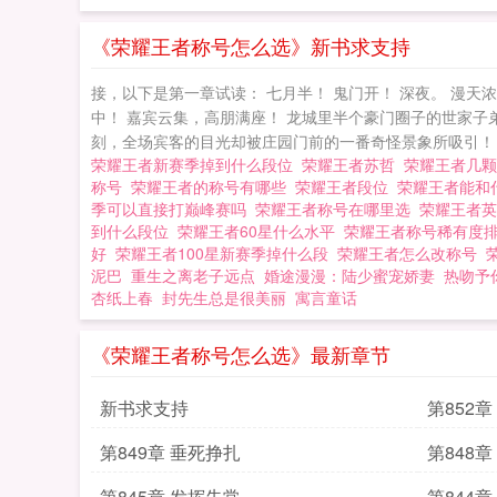
《荣耀王者称号怎么选》新书求支持
接，以下是第一章试读： 七月半！ 鬼门开！ 深夜。 漫
中！ 嘉宾云集，高朋满座！ 龙城里半个豪门圈子的世家子
刻，全场宾客的目光却被庄园门前的一番奇怪景象所吸引！ 
荣耀王者新赛季掉到什么段位
荣耀王者苏哲
荣耀王者几
称号
荣耀王者的称号有哪些
荣耀王者段位
荣耀王者能和
季可以直接打巅峰赛吗
荣耀王者称号在哪里选
荣耀王者
到什么段位
荣耀王者60星什么水平
荣耀王者称号稀有度
好
荣耀王者100星新赛季掉什么段
荣耀王者怎么改称号
泥巴
重生之离老子远点
婚途漫漫：陆少蜜宠娇妻
热吻予
杏纸上春
封先生总是很美丽
寓言童话
《荣耀王者称号怎么选》最新章节
新书求支持
第852
第849章 垂死挣扎
第848章
第845章 发挥失常
第844