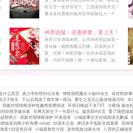
她
时天空一道声音传下。三国请回答开启！
你
董卓袁绍曹操刘备孙坚华雄被拉入一个答
秘
题空间内。第一题，三国演义中，温酒斩
，
华雄的是谁？a吕布b关羽c曹仁d孙坚。董
神君凶猛：逆袭娇妻，要上天！
无
卓抚了抚系在自己身上肥胖的要腰带无比
她
神君日常调戏来吧，让本神再帮姑娘度一
看
自信的分析着。华雄虽没有吾儿奉先之
，
度仙缘！她撑着酸涩的腰，后退两步不
正
勇，但也算英勇，绝非无名之辈之人可以
的
娶，何撩？神君邪魅一笑你本就是我的
斩杀，那关羽是谁，咱家听都没听过，不
妻，为何不能撩？她一个修仙废柴，如何
宝
可能是他！82308230群像文，无主角...
都想不到，某日居然偶遇了位俊美神君…
老
可这位世人眼中修为极深，高冷威严的神
忘
君，偏偏不停的对她撩啊撩从此被众人鄙
夷嘲笑的废物，一路开挂，通窍入仙，直
是什么意思
真少爷拒绝归位全集
憎恨我吧魔女小姐txt全文
袁世凯轶事
上天宫！甜宠无虐，1v1双洁爽文如果您喜
糙汉子医生
下山后我成了都市第一医仙
重生之花无心版游戏激活码
末
欢神君凶猛逆袭娇妻，要上天！，别忘记
宿敌对我情根深种笔趣阁免费阅读
开局召唤赵子龙TXT
火葬场 扬灰
分享给朋友...
刀剑幼崽穿越合集
全网无前任下一句是什么
蛊惑高H古言
娶了隔壁姐姐
赋赵阴简介
宿敌对我情根深种 作者是谁
小城故事全文在线阅读无删减
师姐道侣两小时免费 oread
lol凛冬之临
神话杀手电影在线观看
原神
海棠123蓝色目录
小福星救世片段
袁世凯政治家全传
八苦的正确读音