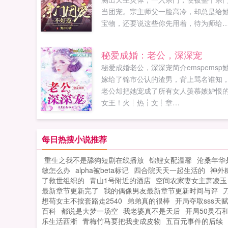
当团宠。宗主师父一脸高冷，却总是给
宝物，还要说这些你先用着，待为师给
找更好的。众长老整天求着她学他们的
技，小月儿，师叔这上古丹方你快学了
秘爱成婚：老公，深深宠
炼点丹药给师叔研究一下。原本她无忧
秘爱成婚老公，深深宠简介emspemsp
虑，偏偏有人欺辱她宗门，绝不能忍，
嫁给了锦市公认的渣男，背上骂名谁知
她如何修炼到下界至尊之位，护宗门，
老公却把她宠成了所有女人羡慕嫉妒恨
师威！这个凌霄剑宗的剑痴怎么总缠着
女王！火┊热┇文┊章
她？爹爹留下的信物居然抢她灵气吞她
wоо⒙νiρ﹝Wσó⒙νiρ﹞woo18vip...
物，原来是个成精的器灵已经几万岁的
怪物。如果您喜欢宗门团宠不好惹，别
每日热搜小说推荐
记分享给朋友...
重生之我不是舔狗短剧在线播放
锦鲤女配温馨
沧桑年华
敏怎么办
alpha被beta标记
四合院天天一起生活的
神外
了救世组织的
青山1号附近的酒店
空间农家妻女主萧凌玉
最新章节更新完了
我的偶像男友最新章节更新时间与评
想苟女主不按套路走2540
弟弟真的很棒
开局夺取sss天
百科
都说是大梦一场空
我老婆真不是天后
开局50灵石和
乐生活西淅
青梅竹马要把我变成皮物
五百元事件的后续