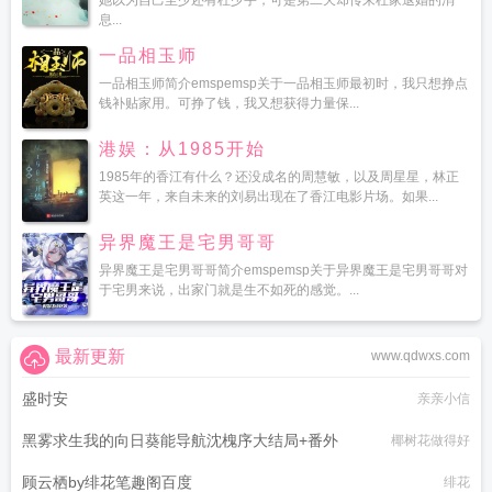
她以为自己至少还有杜少宇，可是第二天却传来杜家退婚的消
息...
一品相玉师
一品相玉师简介emspemsp关于一品相玉师最初时，我只想挣点
钱补贴家用。可挣了钱，我又想获得力量保...
港娱：从1985开始
1985年的香江有什么？还没成名的周慧敏，以及周星星，林正
英这一年，来自未来的刘易出现在了香江电影片场。如果...
异界魔王是宅男哥哥
异界魔王是宅男哥哥简介emspemsp关于异界魔王是宅男哥哥对
于宅男来说，出家门就是生不如死的感觉。...
最新更新
www.qdwxs.com
盛时安
亲亲小信
黑雾求生我的向日葵能导航沈槐序大结局+番外
椰树花做得好
顾云栖by绯花笔趣阁百度
绯花