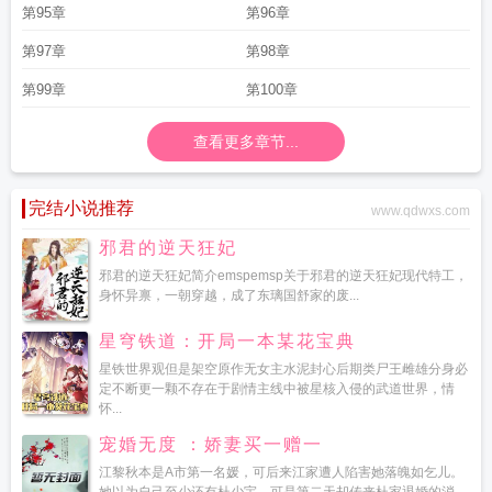
第95章
第96章
第97章
第98章
第99章
第100章
查看更多章节...
完结小说推荐
www.qdwxs.com
邪君的逆天狂妃
邪君的逆天狂妃简介emspemsp关于邪君的逆天狂妃现代特工，
身怀异禀，一朝穿越，成了东璃国舒家的废...
星穹铁道：开局一本某花宝典
星铁世界观但是架空原作无女主水泥封心后期类尸王雌雄分身必
定不断更一颗不存在于剧情主线中被星核入侵的武道世界，情
怀...
宠婚无度 ：娇妻买一赠一
江黎秋本是A市第一名媛，可后来江家遭人陷害她落魄如乞儿。