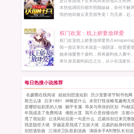
是让各国地下世界闻风丧胆地兵王死神
本想低调回归都市照顾妹妹，奈何不解
情的他却被众美竞相争宠！为兄弟，赴
蹈火为美人，不惜血溅五步为家庭，铁
捍卫是如果您喜欢美女总裁的铁血狂兵
权门欢宠：枕上娇妻放肆爱
别忘记分享给朋友...
权门欢宠枕上娇妻放肆爱简介emspems
闻一接近寒玖本就是一场阴谋，他需要
她来倾覆整个菱昀，再将菱昀收入囊中
寒玖身居菱昀副总之位，从小在浅家长
大，深得浅家人的信任。她无论如何都
不到自己身边养了半年的忠犬男友会是
只披着忠厚外衣的...
每日热搜小说推荐
名媛圈在线阅读
姐姐别想逃短剧
历少宠妻请节制书包网
斯怎么读
吕宋1881
神雕是什么
末世打怪攻略笔趣阁无
是哪部短剧里的人物
躺平专属
乖戾与乖张的区别
Po献
年我成圣了免费阅读
佛怒火莲
我不介意你慢动作
京都小
甩了我短剧
云淡风轻后面一句是什么
总裁你别过来完整
我是隐世大佬
穿越蓝星我成了文娱大佬
总裁的贴身特助
别想逃歌曲
江湖赤卫队歌剧选曲
满级杀手A刑警队长别