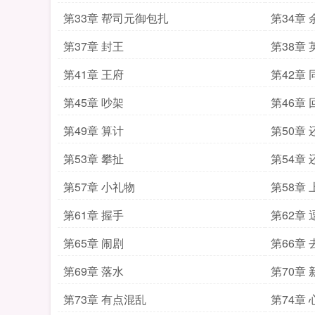
第33章 帮司元御包扎
第34章 
第37章 封王
第38章
第41章 王府
第42章 
第45章 吵架
第46章 
第49章 算计
第50章 
第53章 攀扯
第54章
第57章 小礼物
第58章 
第61章 握手
第62章 
第65章 闹剧
第66章
第69章 落水
第70章
第73章 有点混乱
第74章 