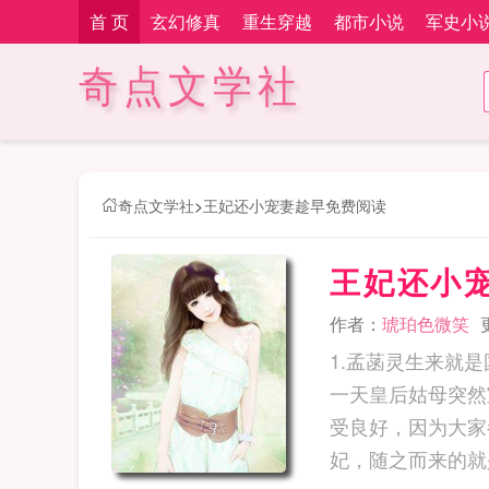
首 页
玄幻修真
重生穿越
都市小说
军史小
奇点文学社
奇点文学社
>
王妃还小宠妻趁早免费阅读
王妃还小
作者：
琥珀色微笑
1.孟菡灵生来就
一天皇后姑母突然
受良好，因为大家