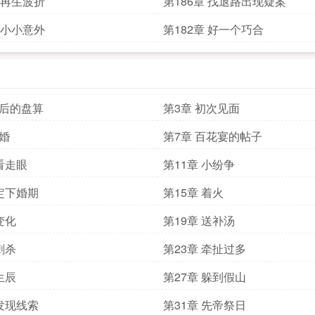
章 再生波折
第186章 找退路出现疑案
章 小小意外
第182章 好一个巧合
皇后的盘算
第3章 初次见面
赐婚
第7章 百花宴的帖子
 看走眼
第11章 小纷争
 定下婚期
第15章 着火
变化
第19章 送补汤
刺杀
第23章 牵扯过多
生辰
第27章 躲到假山
 发现线索
第31章 先帝祭日