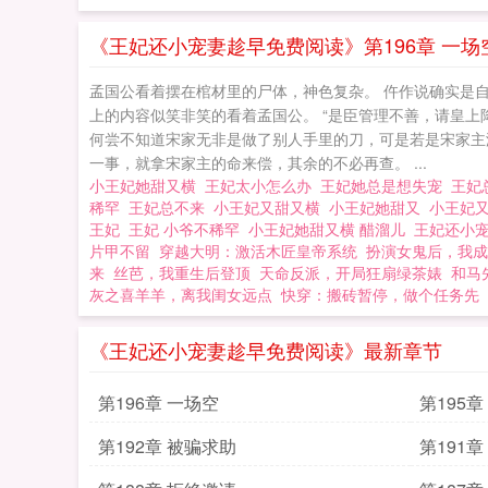
《王妃还小宠妻趁早免费阅读》第196章 一场
孟国公看着摆在棺材里的尸体，神色复杂。 仵作说确实是自
上的内容似笑非笑的看着孟国公。 “是臣管理不善，请皇上降
何尝不知道宋家无非是做了别人手里的刀，可是若是宋家主
一事，就拿宋家主的命来偿，其余的不必再查。 ...
小王妃她甜又横
王妃太小怎么办
王妃她总是想失宠
王妃
稀罕
王妃总不来
小王妃又甜又横
小王妃她甜又
小王妃
王妃
王妃 小爷不稀罕
小王妃她甜又横 醋溜儿
王妃还小
片甲不留
穿越大明：激活木匠皇帝系统
扮演女鬼后，我成
来
丝芭，我重生后登顶
天命反派，开局狂扇绿茶婊
和马
灰之喜羊羊，离我闺女远点
快穿：搬砖暂停，做个任务先
《王妃还小宠妻趁早免费阅读》最新章节
第196章 一场空
第195
第192章 被骗求助
第191