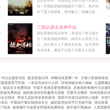
。
九世纪中叶，中国在西方的入侵下开始沉
风
沦！列强的坚船利炮轰开了国门，鸦片掠
汤
夺了国人的财富，神州蒙尘！机械冶金双
拳
料博士龙宇飞回到晚清，崛起于南洋，推
，
翻满清，搭上殖民扩张的末班车，实现民
三国从掳走洛神开始
族复兴！龙起南洋，纵横四海，终结风帆
p
陈珏穿越到东汉末年，竟成为了青云寨之
时代！新书铁血强国正式上传，书友们多
靠
主？依靠系统的帮助，陈珏不止养活了自
多支持啊！...
。
己，也让寨子上下都丰衣足食。这天系统
发布任务，要他下山抢个压寨夫人回来。
想
于是陈珏找了个漂亮MM，带回山寨。就在
一
成婚当日，MM告诉陈珏她叫甄宓。紧接着
第二天，有个叫曹丕的人打上门来如果您
喜欢三国从掳走洛神开始，别忘记分享给
玛法达最新消息
酷吏家族结局
神雕结束是哪一年
京都小医娘格格党
朋友...
弹窗最新章节列表
一条染色体长什么样
深海神秘生物大揭秘
九荡降魔
囚
献囚全文免费阅读
学霸不准谈恋爱免费阅读
思春期的青梅竹马动漫
医娘免费阅读
她的梨涡深深笔趣阁无弹窗
苦夏车在哪章
斩神高燃名
版全文阅读
青海九层妖塔是谁的墓地
我我不想成为这样的人电影
末世
首发站
学霸搞不懂在线阅读全文
她的梨涡深深手打无错字版
借剑原著
追了阅读
被青梅竹马宠爱未明漫画免费阅读
能不能不离婚ab
人类观察