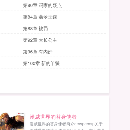
第80章 冯家的疑点
第84章 翡翠玉镯
第88章 被罚
第92章 大长公主
第96章 有内奸
第100章 新的丫鬟
漫威世界的替身使者
漫威世界的替身使者简介emspemsp关于