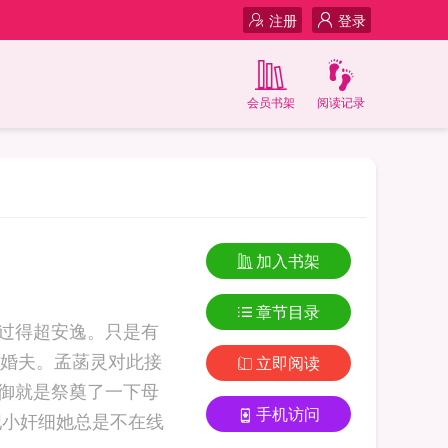
注册
登录
会员书架
阅读记录
加入书架
章节目录
子过得超安逸。只是有
婚夫。孟菡灵对此接
立即阅读
元御就是祭奠了一下母
手机访问
就是赐婚圣旨。他冷笑一声，当他不知道这个皇子妃... 王妃小奸细她总是不在线