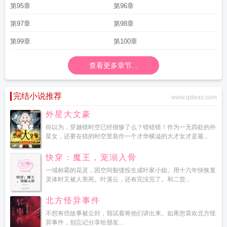
第95章
第96章
第97章
第98章
第99章
第100章
查看更多章节...
完结小说推荐
www.qdwxs.com
外星大文豪
你以为，穿越错时空已经很惨了么？错错错！作为一无四处的外
星女，还要在错的时空里装作一个才华横溢的大才女才是最...
快穿：魔王，宠溺入骨
一域称霸的花灵，因空间裂缝投生成叶家小姐。用十六年快恢复
灵体时又被人害死。叶溪云，还有完没完了。和二货...
北方怪异事件
不想有些故事被尘封，我试着将他们讲出来。如果您喜欢北方怪
异事件，别忘记分享给朋友...