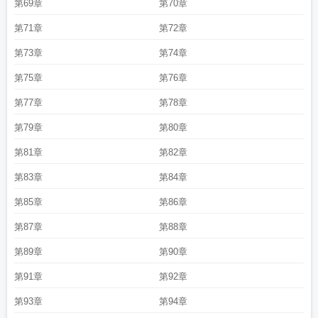
第69章
第70章
第71章
第72章
第73章
第74章
第75章
第76章
第77章
第78章
第79章
第80章
第81章
第82章
第83章
第84章
第85章
第86章
第87章
第88章
第89章
第90章
第91章
第92章
第93章
第94章