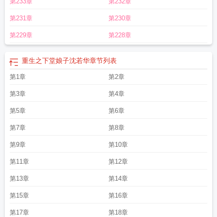
第233章
第232章
第231章
第230章
第229章
第228章
重生之下堂娘子沈若华
章节列表
第1章
第2章
第3章
第4章
第5章
第6章
第7章
第8章
第9章
第10章
第11章
第12章
第13章
第14章
第15章
第16章
第17章
第18章