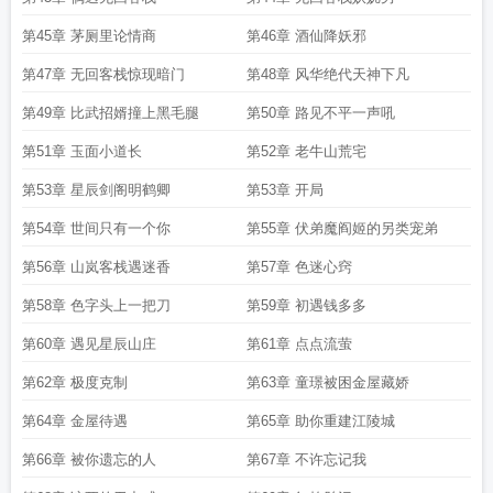
第45章 茅厕里论情商
第46章 酒仙降妖邪
第47章 无回客栈惊现暗门
第48章 风华绝代天神下凡
第49章 比武招婿撞上黑毛腿
第50章 路见不平一声吼
第51章 玉面小道长
第52章 老牛山荒宅
第53章 星辰剑阁明鹤卿
第53章 开局
第54章 世间只有一个你
第55章 伏弟魔阎姬的另类宠弟
第56章 山岚客栈遇迷香
第57章 色迷心窍
第58章 色字头上一把刀
第59章 初遇钱多多
第60章 遇见星辰山庄
第61章 点点流萤
第62章 极度克制
第63章 童璟被困金屋藏娇
第64章 金屋待遇
第65章 助你重建江陵城
第66章 被你遗忘的人
第67章 不许忘记我