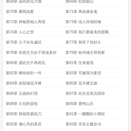
第68章 该死的无力感
第69章 红焰胎记
第70章 雅苑凶案
第71章 再战催命鬼
第72章 神秘黑袍人再现
第73章 佳人持扇轻掩
第74章 人心之苦
第75章 我只要最美的那颗
第76章 公子好生威武
第77章 我等了你好久
第78章 你若生为女子那该多好
第79章 矩州城主府韩家
第80章 愿此生不再相见
第81章 生来倔强
第82章 赠你锦衣一件
第83章 可嫁我为妻否
第84章 炎阳城花月楼
第85章 花月楼玉娘
第86章 玉娘的幻境
第87章 此生悲喜且因你
第88章 久别的喜悦
第89章 鹿鸣山庄
第90章 韩锦奕紫焰刀
第91章 一圈圈的小黑蛇
第92章 佛心丹的真容
第93章 宋音尘魔音功