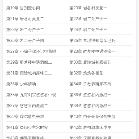
第19章 告别澄心阁
第20章 岩谷村灵童一
第21章 岩谷村灵童二
第22章 岩二哥产子一
第23章 岩二哥产子二
第24章 岩二哥产子三
第25章 岩二哥产子四
第26章 童璟得知母亲已死
第27章 小骗子你还记得我吗
第28章 醉梦楼中遇酒痴一
第29章 醉梦楼中遇酒痴二
第30章 雁陵城初露锋芒一
第31章 雁陵城初露锋芒二
第32章 悠悠谷相见
第33章 少年情动
第34章 子欲养而亲不待
第35章 九霄剑宗悠悠谷中现
第36章 悠悠谷内激战一
第37章 悠悠谷内激战二
第38章 悠悠谷内激战三
第39章 璟弟胖虫来啦
第40章 虫哥哥我保驾护航
第41章 炎阳少主宋时安
第42章 胖虫忽悠宋少主
第43章 偶遇无回客栈
第44章 无回客栈妖娆男