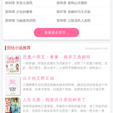
第94章 宋音尘身死
第95章 鹿鸣山庄哑医
第96章 少女的馨香
第97章 龙鳞剑与主共振
第98章 为她遮风挡雨
第99章 江陵流民入炎阳
查看更多章节...
完结小说推荐
www.qdwxs.com
恶魔小萌宝：爹爹，娘亲又逃婚啦
一朝穿越，帝国女皇重生为月家弃子，还带了个恶魔小奶包。无
妨，既已重生，那么母子二人便联手斩断这乱世！谁料这小...
汉子他又野又凶
江暮晓重生在纪凛还是她未婚夫的时候，她决定好好改造这个未
来毒枭。后来才发现，纪凛是个英雄。如果您喜欢汉子他又野...
人在大唐，我靠宫斗系统称帝了
快穿局金牌执行者李昭，手握宫斗系统穿越大唐，成了武则天的
幺女。光搞宫斗做女皇有什么意思！要玩，就玩一把大的！推