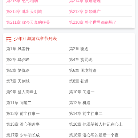
第215章 乞丐相助
第214章 破庙避难
第213章 逃出天剑城
第212章 新婚逃亡
第211章 你今天真的很美
第210章 整个世界都崩塌了
少年江湖游戏
章节列表
第1章 风雪行
第2章 驱逐
第3章 乌驼峰
第4章 赏罚现
第5章 复仇路
第6章 困境前路
第7章 天剑城
第8章 初遇
第9章 登入高峰山
第10章 问道一
第11章 问道二
第12章 机遇
第13章 前尘往事一
第14章 前尘往事二
第15章 澄心阁趣事
第16章 他渴望被人挂记在心上
第17章 少年初长成
第18章 澄心阁的最后一个夜