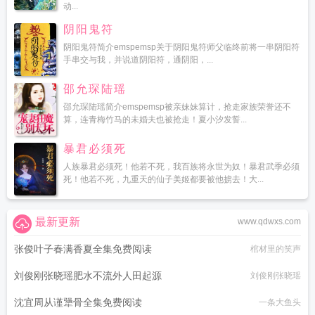
动...
阴阳鬼符
阴阳鬼符简介emspemsp关于阴阳鬼符师父临终前将一串阴阳符
手串交与我，并说道阴阳符，通阴阳，...
邵允琛陆瑶
邵允琛陆瑶简介emspemsp被亲妹妹算计，抢走家族荣誉还不
算，连青梅竹马的未婚夫也被抢走！夏小汐发誓...
暴君必须死
人族暴君必须死！他若不死，我百族将永世为奴！暴君武季必须
死！他若不死，九重天的仙子美姬都要被他掳去！大...
最新更新
www.qdwxs.com
张俊叶子春满香夏全集免费阅读
棺材里的笑声
刘俊刚张晓瑶肥水不流外人田起源
刘俊刚张晓瑶
沈宜周从谨犟骨全集免费阅读
一条大鱼头