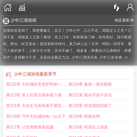
少年江湖游戏
知足者富
/著
这规矩若是错了，我便要破之，后立！少年心中，己心不定，焉能定人之意？己
道不直，焉能直人之路？童璟：世人口中，皆称我丧门神，世间美好，我不配拥
有。胖虫：此言差矣！我璟弟风华绝代，真乃神人也！月牙：呜呜～璟哥哥，看
了人家的身子，人家今生今世，非你不嫁了。钱多多：两番设计以身相许，两番
落空！是我魅力不济，还是你这厮定力过...
少年江湖演员表
少年江湖 歌曲
少年
江湖游
江湖少年游
江湖少年对应的
搜索少年江湖
播放少年江湖
少年江湖
歌
江湖少年背后故事
少年江湖的
江湖少年梦
江湖少年物语免费阅读
少年江湖
少年江湖游戏
最新章节
之童璟 知足者富
江湖少年歌曲的叫什么
少年江湖之阵容
少年江湖游戏
少年江
第225章 天剑城的安危护阿弟一世
第224章 焕然一新的阎姬
湖游戏官网
少年江湖类型的
少年江湖mv
电视剧江湖少年
江湖少年什么意
思
少年的江湖
江湖少年行
江湖少年出自哪部电视剧
少年江湖物语免费阅读
江
逍遥
第223章 有人在背后操纵着六城
第222章 能动手就不多说
湖少年是哪部的歌
作者江湖少年
江湖少年游by
江湖少年
少年江湖令
江湖少年
的
江湖少年音乐
江湖少年游txt
江湖少年图
江湖少年录
少年江湖是什么
少年
第221章 为你生为你死最不愿意是
第220章 程诺我想回家了
江湖原唱
离开你
第219章 守护天剑城的每一位主子
第218章 阎姬失明
第217章 计划周密难免疏漏
第216章 程诺坠入崖底